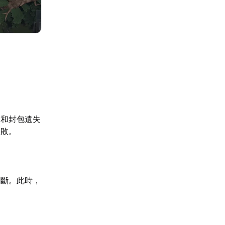
遲和封包遺失
失敗。
中斷。此時，