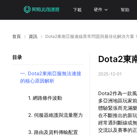
下載
硬件
幫助
首頁
資訊
Dota2東南亞服連線異常問題與最佳化解決方案
Dota
目录
一. Dota2東南亞服無法連接
2025-12-01
的核心原因解析
Dota2作為一
1. 網路條件波動
多亞洲地區玩家
體驗緊張而充滿
2. 伺服器維護與流量壓力
在不斷推出的新
經常遇到斷線或
交流以及賽事的
3. 路由及資料傳輸配置