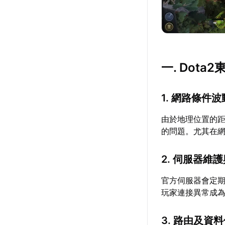
一. Dot
1. 網路條件波
由於地理位置的
的問題。尤其在
2. 伺服器維
官方伺服器會定
玩家連接異常成
3. 路由及資