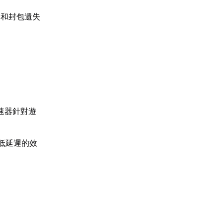
遲和封包遺失
速器針對遊
低延遲的效