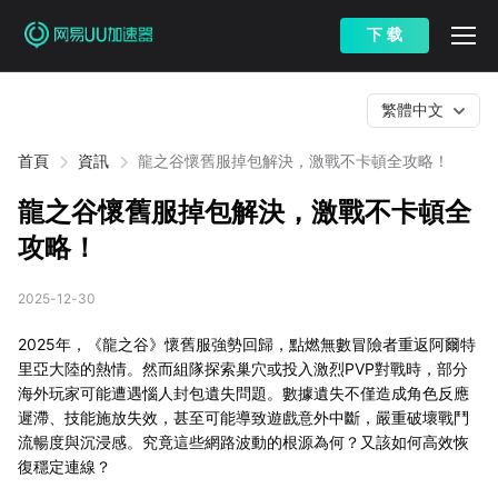
下 载
繁體中文
首頁
資訊
龍之谷懷舊服掉包解決，激戰不卡頓全攻略！
龍之谷懷舊服掉包解決，激戰不卡頓全
攻略！
2025-12-30
2025年，《龍之谷》懷舊服強勢回歸，點燃無數冒險者重返阿爾特
里亞大陸的熱情。然而組隊探索巢穴或投入激烈PVP對戰時，部分
海外玩家可能遭遇惱人封包遺失問題。數據遺失不僅造成角色反應
遲滯、技能施放失效，甚至可能導致遊戲意外中斷，嚴重破壞戰鬥
流暢度與沉浸感。究竟這些網路波動的根源為何？又該如何高效恢
復穩定連線？