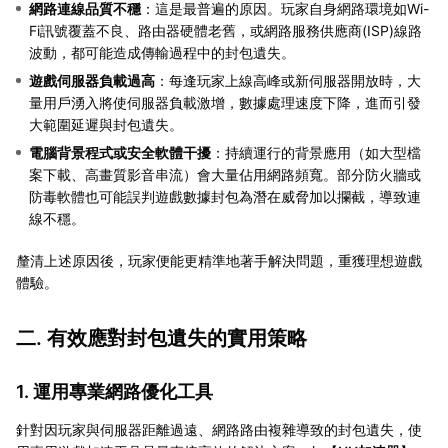
網路連線品質不穩
：這是最普遍的原因。玩家自身網路環境如Wi-
Fi訊號覆蓋不良、路由器硬體老舊，或網路服務供應商(ISP)線路
波動，都可能造成傳輸過程中的封包遺失。
遊戲伺服器負載過高
：每逢玩家上線高峰或新伺服器開放時，大
量用戶湧入將使伺服器負載激增，數據處理速度下降，進而引發
大範圍延遲與封包遺失。
電腦背景程式或安全軟體干擾
：持續運行的背景應用（如大型檔
案下載、高畫質影音串流）會大量佔用網路頻寬。部分防火牆或
防毒軟體也可能誤判遊戲數據封包為潛在威脅加以攔截，導致連
線不穩。
釐清上述原因後，玩家便能更精準地著手解決問題，重獲理想遊戲
體驗。
二. 有效應對封包遺失的實用策略
1. 運用專業網路優化工具
針對因玩家與伺服器距離過遠、網路路由複雜導致的封包遺失，使