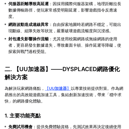
伺服器距離導致高延遲
：因採用國際伺服器架構，地理距離拉長
數據傳輸路徑，使玩家常感受明顯延遲，影響遊戲指令反應速
度。
網路波動造成連線異常
：自由探索地圖時若網路不穩定，可能出
現斷線、組隊失敗等狀況，嚴重破壞遊戲流暢度與沉浸感。
封包遺失影響操作流暢
：尤其使用校園網路或無線網路的使用
者，更容易發生數據遺失，導致畫面卡頓、操作延遲等障礙，使
探索與戰鬥過程受阻。
二. 【
UU加速器
】——DYSPLACED網路優化
解決方案
為解決玩家網路痛點，
【
UU加速器
】
以專業技術提供對策。作為網
易推出的高效能遊戲加速工具，集結創新加速技術，帶來「穩中求
快」的網路優化體驗。
1. 主要功能亮點
免費試用機會
：提供免費體驗資格，先測試效果再決定後續使用