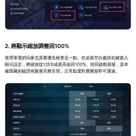
2. 將顯示縮放調整回100%
使用筆電的玩家尤其要優先檢查這一點。在桌面空白處按右鍵進入
顯示設定，將縮放從125%或更高改回100%。切回啟動器後，原本
被隱藏的驗證視窗會完整呈現，正常點選對應圖形即可通過。