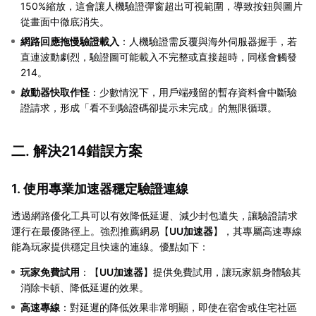
150%縮放，這會讓人機驗證彈窗超出可視範圍，導致按鈕與圖片
從畫面中徹底消失。
網路回應拖慢驗證載入
：人機驗證需反覆與海外伺服器握手，若
直連波動劇烈，驗證圖可能載入不完整或直接超時，同樣會觸發
214。
啟動器快取作怪
：少數情況下，用戶端殘留的暫存資料會中斷驗
證請求，形成「看不到驗證碼卻提示未完成」的無限循環。
二. 解決214錯誤方案
1. 使用專業加速器穩定驗證連線
透過網路優化工具可以有效降低延遲、減少封包遺失，讓驗證請求
運行在最優路徑上。強烈推薦網易【
UU加速器
】，其專屬高速專線
能為玩家提供穩定且快速的連線。優點如下：
玩家免費試用
：【
UU加速器
】提供免費試用，讓玩家親身體驗其
消除卡頓、降低延遲的效果。
高速專線
：對延遲的降低效果非常明顯，即使在宿舍或住宅社區