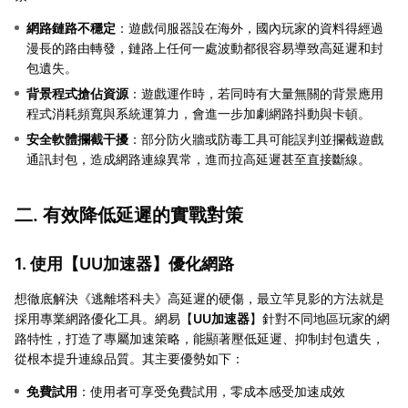
網路鏈路不穩定
：遊戲伺服器設在海外，國內玩家的資料得經過
漫長的路由轉發，鏈路上任何一處波動都很容易導致高延遲和封
包遺失。
背景程式搶佔資源
：遊戲運作時，若同時有大量無關的背景應用
程式消耗頻寬與系統運算力，會進一步加劇網路抖動與卡頓。
安全軟體攔截干擾
：部分防火牆或防毒工具可能誤判並攔截遊戲
通訊封包，造成網路連線異常，進而拉高延遲甚至直接斷線。
二. 有效降低延遲的實戰對策
1. 使用【
UU加速器
】優化網路
想徹底解決《逃離塔科夫》高延遲的硬傷，最立竿見影的方法就是
採用專業網路優化工具。網易【
UU加速器
】針對不同地區玩家的網
路特性，打造了專屬加速策略，能顯著壓低延遲、抑制封包遺失，
從根本提升連線品質。其主要優勢如下：
免費試用
：使用者可享受免費試用，零成本感受加速成效