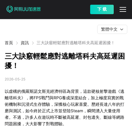
下 载
繁體中文
首頁
資訊
三大訣竅輕鬆應對逃離塔科夫高延遲困擾！
三大訣竅輕鬆應對逃離塔科夫高延遲困
擾！
2026-05-25
以虛構的俄羅斯諾文斯克經濟特區為背景，這款硬核射擊遊戲《逃
離塔科夫》，將FPS戰鬥與RPG養成深度結合，加上極度寫實的戰
術機制和沉浸式生存體驗，深獲核心玩家喜愛。歷經長達八年的打
磨與測試，如今終於正式上市並登陸Steam，瞬間湧入大量使用
者。不過，許多人在遊玩時不斷被高延遲、封包遺失、斷線等網路
問題困擾，大大影響了對戰體驗。