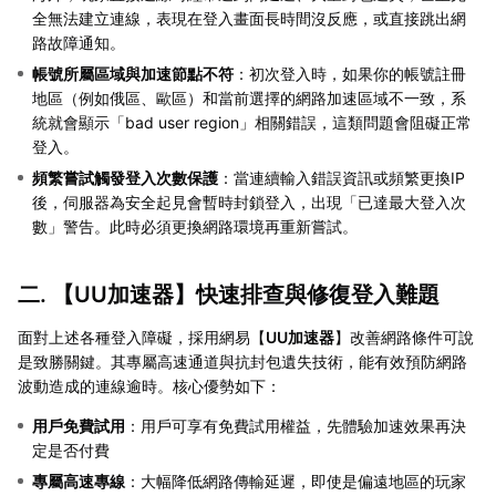
全無法建立連線，表現在登入畫面長時間沒反應，或直接跳出網
路故障通知。
帳號所屬區域與加速節點不符
：初次登入時，如果你的帳號註冊
地區（例如俄區、歐區）和當前選擇的網路加速區域不一致，系
統就會顯示「bad user region」相關錯誤，這類問題會阻礙正常
登入。
頻繁嘗試觸發登入次數保護
：當連續輸入錯誤資訊或頻繁更換IP
後，伺服器為安全起見會暫時封鎖登入，出現「已達最大登入次
數」警告。此時必須更換網路環境再重新嘗試。
二. 【
UU加速器
】快速排查與修復登入難題
面對上述各種登入障礙，採用網易【
UU加速器
】改善網路條件可說
是致勝關鍵。其專屬高速通道與抗封包遺失技術，能有效預防網路
波動造成的連線逾時。核心優勢如下：
用戶免費試用
：用戶可享有免費試用權益，先體驗加速效果再決
定是否付費
專屬高速專線
：大幅降低網路傳輸延遲，即使是偏遠地區的玩家