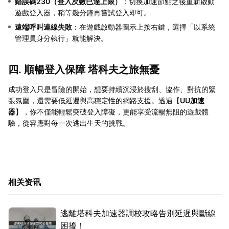
錯誤碼230（登入次數已達上限）
：切換加速節點之後重新啟動
遊戲登入器，稍等幾分鐘再嘗試登入即可。
遠端呼叫連線失敗
：在遊戲啟動器圖示上按右鍵，選擇「以系統
管理員身分執行」就能解決。
四. 順暢登入保障 塔科夫之旅無憂
成功登入只是冒險的開始，想要持續沉浸於搜刮、協作、對抗的緊
張氛圍，還需要低延遲與高穩定性的網路支援。透過【
UU加速
器
】，你不僅能輕鬆突破登入障礙，更能享受流暢無阻的遊戲體
驗，從容應對每一次逃出生天的挑戰。
相关资讯
逃離塔科夫加速器調校攻略告別延遲與斷線
困擾！