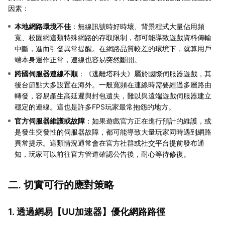
因素：
本地網路環境不佳
：無線訊號時好時壞、背景程式大量佔用頻
寬、校園網這類特殊網路的存取限制，都可能導致遊戲資料傳輸
中斷，進而引發異常提醒。在網路品質較差的環境下，就算用戶
端本身運作正常，連線也容易突然斷開。
跨國伺服器連線不順
：《逃離塔科夫》屬於國際伺服器遊戲，其
後台節點大多設置在海外。一般寬頻在連線時需要經過多層路由
轉發，容易產生高延遲與封包遺失，難以與遠端遊戲伺服器建立
穩定的連線。這也是許多FPS玩家最常抱怨的地方。
官方伺服器維護或故障
：如果遊戲官方正在進行預計的維護，或
是發生突發性的伺服器故障，都可能導致大量玩家同時遇到網路
異常提示。這類情況通常會在官方社群或社交平台提前發布通
知，玩家可以前往官方管道確認公告後，耐心等待修復。
二. 切實可行的應對策略
1. 透過網易【
UU加速器
】優化網路路徑