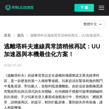
下 载
繁體中文
首頁
資訊
逃離塔科夫連線異常請稍候再試：UU加速器與本
機最佳化方案！
逃離塔科夫連線異常請稍候再試：UU
加速器與本機最佳化方案！
2026-07-06
《逃離塔科夫》的故事背景設定在虛構的俄羅斯諾文斯克經濟特
區，是一款硬派的第一人稱射擊遊戲。玩家必須在緊張刺激的戰鬥
中蒐集資源、對抗敵人，並順利抵達撤離點。由於這款遊戲極度講
究戰術對抗與沉浸式的生存體驗，任何網路不穩都可能導致關鍵時
刻出差錯。不少玩家在登入畫面或遊戲進行中，突然跳出「網路異
常，請稍後再試」的提示，輕則打亂節奏，重則損失所有裝備，讓
人相當懊惱。