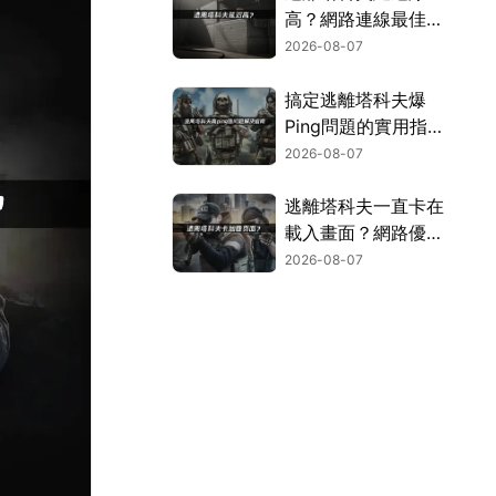
高？網路連線最佳化
攻略！
2026-08-07
搞定逃離塔科夫爆
Ping問題的實用指
南！
2026-08-07
逃離塔科夫一直卡在
載入畫面？網路優化
與資源釋放完整指
2026-08-07
南！