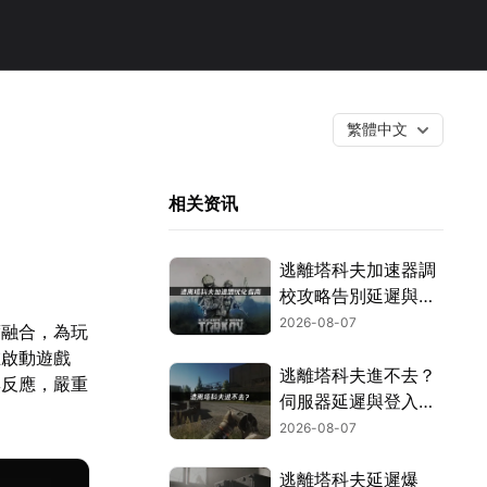
繁體中文
相关资讯
逃離塔科夫加速器調
校攻略告別延遲與斷
線困擾！
2026-08-07
度融合，為玩
在啟動遊戲
逃離塔科夫進不去？
無反應，嚴重
伺服器延遲與登入問
題解決指南！
2026-08-07
逃離塔科夫延遲爆