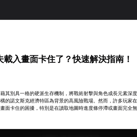
夫載入畫面卡住了？快速解決指南！
憑藉其別具一格的硬派生存機制，將戰術射擊與角色成長元素深
虛構的諾文斯克經濟特區為背景的高風險戰場。然而，許多玩家
入畫面卡住的困擾，特別是在讀取地圖時進度條停滯或畫面完全
。