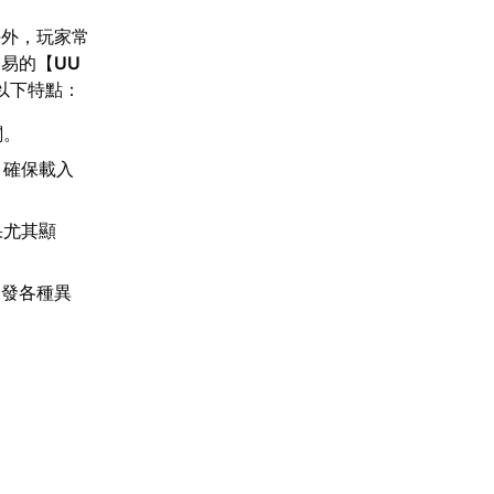
海外，玩家常
網易的【
UU
以下特點：
閱。
，確保載入
果尤其顯
引發各種異