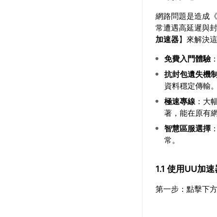
網路問題是造成
常遭遇高延遲與
加速器
】來解決
免費入門體驗
抗封包遺失機
資料穩定傳輸
極速專線
：大
著，能在原有
智慧區服選擇
常。
1.1 使用UU
第一步：點擊下方