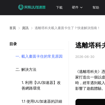
下載
硬件
幫助
首頁
資訊
逃離塔科夫載入畫面卡住了？快速解決指南！
逃離塔科
目录
一. 載入畫面卡住的常見原因
2026-06-30
二. 解決方法
《逃離塔科夫》
家打造出一個以
1. 利用【UU加速器】改
時，經常遇到載
善網路環境
影響了遊戲體驗
1.1 使用UU加速器的詳細