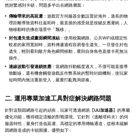
然頻繁感到卡頓，問題多半出在網路層面：
傳輸帶來的高延遲
：遊戲官方伺服器全數設置於海外，過長的物
理距離導致資料往返耗時，最直接的感受就是按鍵反應遲鈍，人
物移動時彷彿在場景中「飄移」。
封包遺失造成畫面瞬間凍結
：使用校園網路、公共WiFi或穩定性
較差的家用寬頻時，資料傳遞過程容易發生遺失。一旦發生封包
遺失，輕則看到敵方角色瞬間移動，重則自身角色直接卡死無法
操作。
連線波動引發連鎖效應
：當網路抖動幅度過大，不僅可能直接導
致斷線，還有機會觸發遊戲反作弊系統的暫時封鎖機制，使玩家
短時間內無法重新登入，嚴重打亂戰局節奏。
二. 運用專業加速工具對症解決網路問題
針對這類因網路引起的頑疾，玩家可透過網易【
UU加速器
】的專屬
優化功能，獲得穩定流暢的對戰環境。它針對《逃離塔科夫》的伺
服器特性，量身打造低延遲、高穩定的專用傳輸通道，從根本緩解
因網路造成的卡頓困擾。優勢如下：