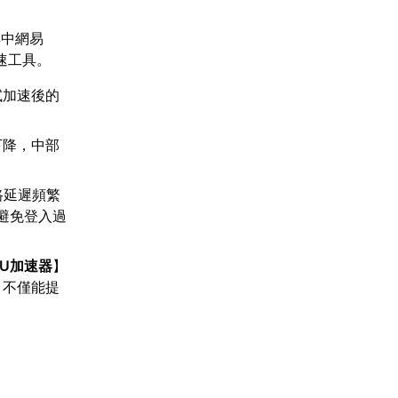
其中網易
速工具。
試加速後的
下降，中部
路延遲頻繁
避免登入過
UU加速器
】
，不僅能提