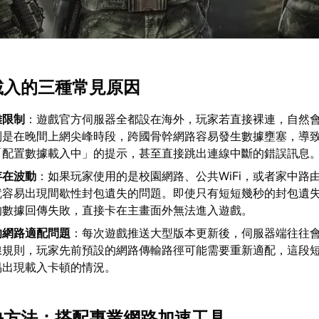
卡載入的三種常見原因
離限制
：遊戲官方伺服器全都設在海外，玩家若直接裸連，自然
別是在晚間上網尖峰時段，跨國骨幹網路容易發生數據壅塞，導
「配置數據載入中」的提示，甚至直接跳出連線中斷的錯誤訊息
存在波動
：如果玩家使用的是校園網路、公共WiFi，或者家中路
就容易出現間歇性封包遺失的問題。即使只有短短幾秒的封包遺
的數據回傳失敗，直接卡在主畫面外無法進入遊戲。
的網路適配問題
：每次遊戲推送大型版本更新後，伺服器端往往
線規則，玩家先前預設的網路傳輸路徑可能需要重新適配，這段
易出現載入卡頓的情況。
解決方法：搭配專業網路加速工具