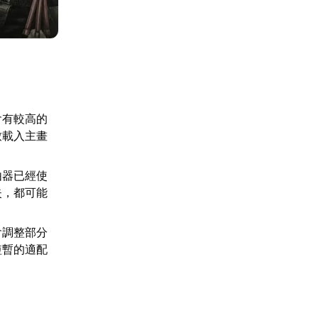
會有較高的
致載入主畫
。
由器已經使
失，都可能
會調整部分
短暫的適配