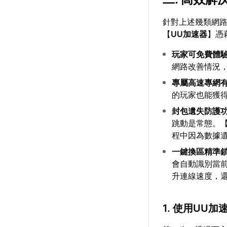
針對上述幾類網
【
UU加速器
】憑
玩家可免費體
網路改善情況
專屬高速專網
的玩家也能獲
封包遺失防護功
跳動是常態。
程中因為數據
一鍵換區精準
會自動識別當
升連線速度，還
1. 使用UU