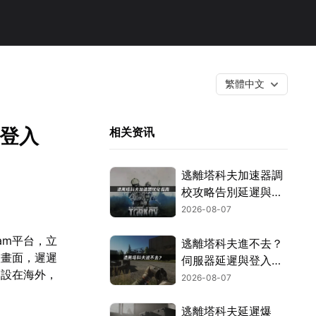
繁體中文
定登入
相关资讯
逃離塔科夫加速器調
校攻略告別延遲與斷
線困擾！
2026-08-07
am平台，立
逃離塔科夫進不去？
入畫面，遲遲
伺服器延遲與登入問
器設在海外，
題解決指南！
2026-08-07
逃離塔科夫延遲爆