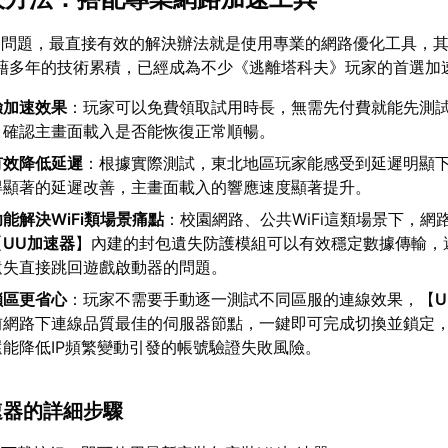
路問題，最直接有效的解決辦法就是使用專業的網路優化工具，
藉多年的技術累積，已經成為不少《逃離塔科夫》玩家的首選加
驗加速效果
：玩家可以免費領取試用時長，無需先付費就能先測
，確認主畫面載入是否能恢復正常順暢。
有效降低延遲
：根據實際測試，東北地區玩家能感受到延遲明顯
得顯著的延遲改善，主畫面載入的響應速度顯著提升。
能解決WiFi類場景痛點
：校園網路、公共WiFi這類場景下，網
【
UU加速器
】內建的封包遺失防護模組可以有效穩定數據傳輸，
遺失直接跳回遊戲啟動器的問題。
鎖區更省心
：玩家不需要手動逐一測試不同區服的連線效果，【
前網路下連線品質最佳的伺服器節點，一鍵即可完成切換並鎖定
能降低IP頻繁變動引發的帳號驗證失敗風險。
加速器的詳細步驟