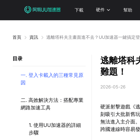
下載
硬件
幫助
首頁
資訊
逃離塔科夫主畫面進不去？UU加速器一鍵搞定
逃離塔科
目录
難題！
一. 登入卡載入的三種常見原
因
2026-05-26
二. 高效解決方法：搭配專業
硬派射擊遊戲《逃
網路加速工具
刻吸引大批新舊
無法進入主介面
1. 使用UU加速器的詳細
跨國連線時容易
步驟