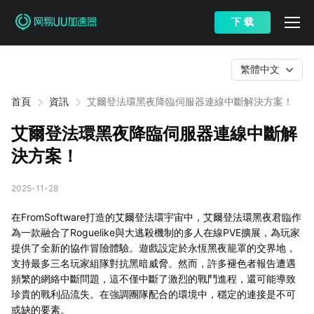
下 载
繁體中文
首頁
資訊
艾爾登法環黑夜降臨伺服器連線中斷解決方案！
艾爾登法環黑夜降臨伺服器連線中斷解
決方案！
2025-11-28
在FromSoftware打造的艾爾登法環宇宙中，艾爾登法環黑夜君臨作
為一款融合了Roguelike與大逃殺機制的多人在線PVE擴展，為玩家
提供了全新的協作冒險體驗。遊戲設定於永恆黑夜籠罩的交界地，
支持最多三名玩家組隊對抗黑暗威脅。然而，許多褪色者報告遭遇
頻繁的網絡中斷問題，這不僅中斷了激烈的戰鬥進程，還可能導致
珍貴的戰利品流失。在強調團隊配合的環境中，穩定的連接是不可
或缺的要素。