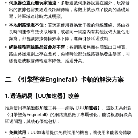
伺服器位置距離玩家過遠
：多數遊戲伺服器設置在國外，玩家發
出的數據包需要經過長距離傳輸，客觀上就形成了較高的基礎延
遲，跨區域連線時尤其明顯。
本地網路環境不佳
：若玩家使用容易受干擾的無線連線、路由器
長時間運作導致快取堆積，或者同一網路內有其他設備大量佔用
頻寬，都會讓數據傳輸效率下降，進而引發延遲波動。
網路服務商線路品質參差不齊
：各網路服務商在國際出口頻寬、
路由路徑規劃上存在差異，尖峰時段部分線路容易發生壅塞，同
樣會造成數據傳輸速率降低、延遲升高。
二. 《引擎墜落Enginefall》卡頓的解決方案
1. 透過網易【
UU加速器
】改善
推薦使用專業遊戲加速工具——網易【
UU加速器
】。這款工具針對
《引擎墜落Enginefall》的網路痛點做了專屬優化，能從根源解決高
延遲問題，其核心優點包括：
免費試用
：UU加速器提供免費試用的機會，讓使用者能親身體驗