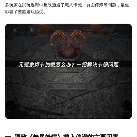
多玩家在試玩過程中反映遭遇了載入卡死、頁面停滯等問題，嚴重
影響了整體遊玩感受。
一. 導致《無冕餘燼》載入停滯的主要因素