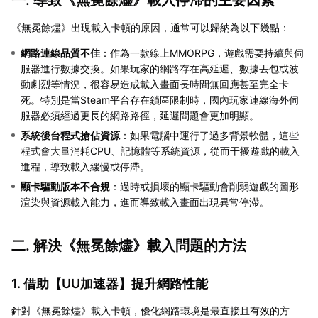
《無冕餘燼》出現載入卡頓的原因，通常可以歸納為以下幾點：
網路連線品質不佳
：作為一款線上MMORPG，遊戲需要持續與伺
服器進行數據交換。如果玩家的網路存在高延遲、數據丟包或波
動劇烈等情況，很容易造成載入畫面長時間無回應甚至完全卡
死。特別是當Steam平台存在鎖區限制時，國內玩家連線海外伺
服器必須經過更長的網路路徑，延遲問題會更加明顯。
系統後台程式搶佔資源
：如果電腦中運行了過多背景軟體，這些
程式會大量消耗CPU、記憶體等系統資源，從而干擾遊戲的載入
進程，導致載入緩慢或停滯。
顯卡驅動版本不合規
：過時或損壞的顯卡驅動會削弱遊戲的圖形
渲染與資源載入能力，進而導致載入畫面出現異常停滯。
二. 解決《無冕餘燼》載入問題的方法
1. 借助【
UU加速器
】提升網路性能
針對《無冕餘燼》載入卡頓，優化網路環境是最直接且有效的方