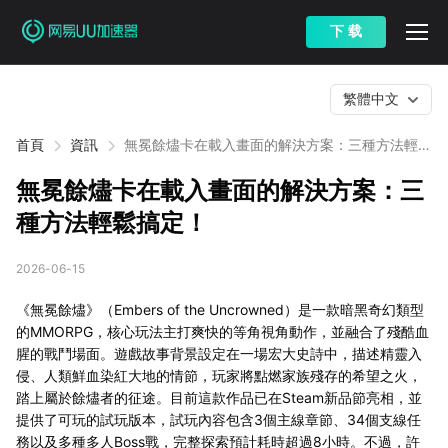
下 载
繁體中文
首頁
資訊
無冕餘燼卡在載入畫面的解決方案：三種方法輕鬆
搞定！
無冕餘燼卡在載入畫面的解決方案：三
種方法輕鬆搞定！
2026-06-15
《無冕餘燼》（Embers of the Uncrowned）是一款暗黑奇幻類型
的MMORPG，核心玩法主打爽快的等角視角動作，並融合了殘酷血
腥的戰鬥場面。遊戲故事背景設定在一場宏大史詩中，描述精靈入
侵、人類鮮血染紅大地的情節，玩家將點燃家族殘存的希望之火，
踏上屬於餘燼者的征途。目前這款作品已在Steam新品節亮相，並
提供了可玩的試玩版本，試玩內容包含3個主線章節、34個支線任
務以及多種多人Boss戰，完整探索預計耗時超過8小時。不過，許