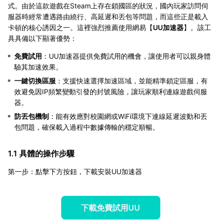
式。由於這款遊戲在Steam上存在鎖國區的狀況，國內玩家訪問伺
服器時經常遭遇路由繞行、高延遲和丟包等問題，而這些正是載入
卡頓的核心誘因之一。這裡強烈推薦使用網易【
UU加速器
】。該工
具具備以下顯著優勢：
免費試用
：UU加速器提供免費試用的機會，讓使用者可以親身體
驗其加速效果。
一鍵切換區服
：支援快速選擇加速區域，並能精準鎖定區服，有
效避免因IP頻繁變動引發的封號風險，讓玩家順利連線遊戲伺服
器。
防丟包機制
：能有效應對校園網或WiFi環境下連線延遲波動和丟
包問題，確保載入過程中數據傳輸的穩定順暢。
1.1 具體的操作步驟
第一步：點擊下方按鈕，下載安裝UU加速器
下載免費試用UU