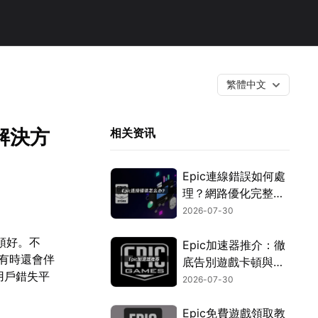
繁體中文
解決方
相关资讯
Epic連線錯誤如何處
理？網路優化完整教
學！
2026-07-30
心頭好。不
Epic加速器推介：徹
有時還會伴
底告別遊戲卡頓與延
用戶錯失平
遲的優化攻略！
2026-07-30
Epic免費遊戲領取教