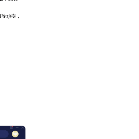
線等頑疾，