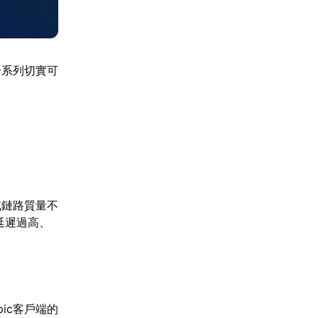
一系列切實可
或鏈路質量不
延遲過高、
ic客戶端的