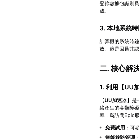
登錄數據包識別
成。
3. 本地系統
計算機的系統時鐘
效。這是因爲其
二. 核心解
1. 利用【
UU
【
UU加速器
】是
絡產生的各類障
率，爲訪問Epi
免費試用
：可
智能線路管理