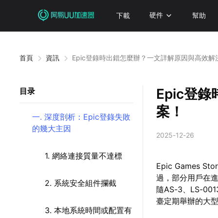
下載
硬件
幫助
首頁
資訊
Epic登錄時出錯怎麼辦？一文詳解原因與高效解
Epic
目录
案！
一. 深度剖析：Epic登錄失敗
的幾大主因
2025-12-26
1. 網絡連接質量不達標
Epic Game
過，部分用戶在進
2. 系統安全組件攔截
隨AS-3、LS
臺定期舉辦的大型
3. 本地系統時間或配置有