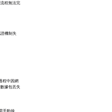
錄流程無法完
認證機制失
過程中因網
與數據包丟失
。
需手動操