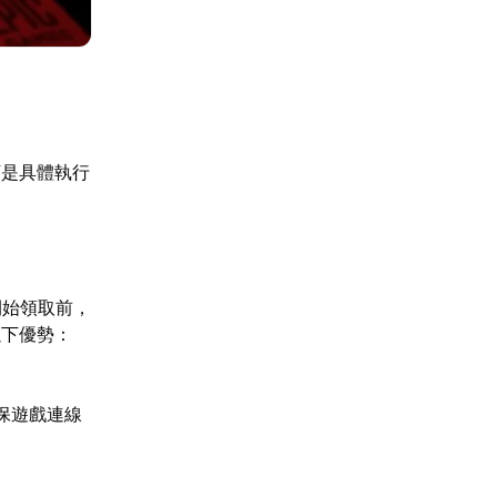
下是具體執行
開始領取前，
以下優勢：
保遊戲連線