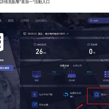
詳情頁點擊"喜加一"活動入口