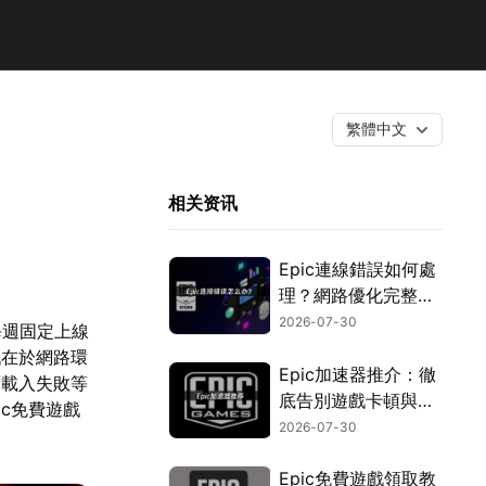
繁體中文
相关资讯
Epic連線錯誤如何處
理？網路優化完整教
學！
2026-07-30
每週固定上線
戰在於網路環
Epic加速器推介：徹
面載入失敗等
底告別遊戲卡頓與延
ic免費遊戲
遲的優化攻略！
2026-07-30
Epic免費遊戲領取教