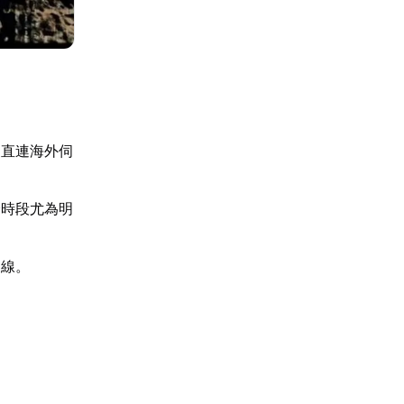
家直連海外伺
峰時段尤為明
連線。