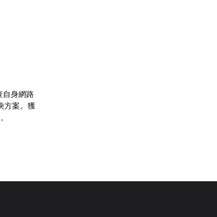
查自身網路
決方案。獲
決。