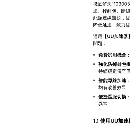
徹底解決"103
遲、掉封包、斷
此類連線難題，
降低延遲，致力
運用【
UU加速器
問題：
免費試用機會
強化防掉封包
持續穩定傳至
智能專線加速
均有改善效果
便捷區服切換
異常
1.1 使用UU