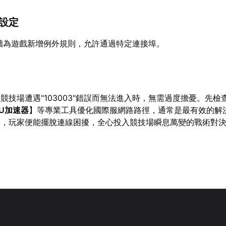
牆設定
防火牆為遊戲新增例外規則，允許通過特定連接埠。
競技場遭遇"103003"錯誤而無法進入時，無需過度擔憂。先檢
U加速器
】等專業工具優化國際服網路路徑，通常是最有效的解
後，玩家便能擺脫連線困擾，全心投入競技場瞬息萬變的戰術對