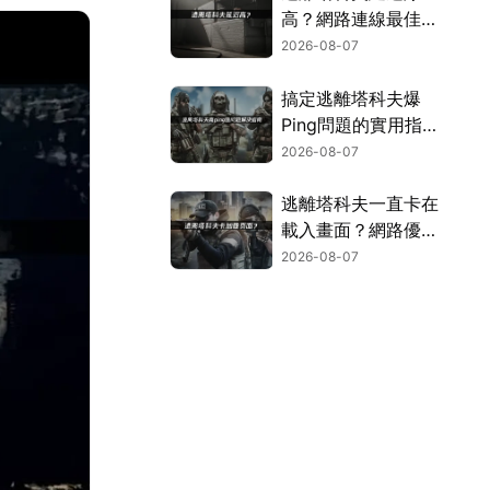
高？網路連線最佳化
攻略！
2026-08-07
搞定逃離塔科夫爆
Ping問題的實用指
南！
2026-08-07
逃離塔科夫一直卡在
載入畫面？網路優化
與資源釋放完整指
2026-08-07
南！