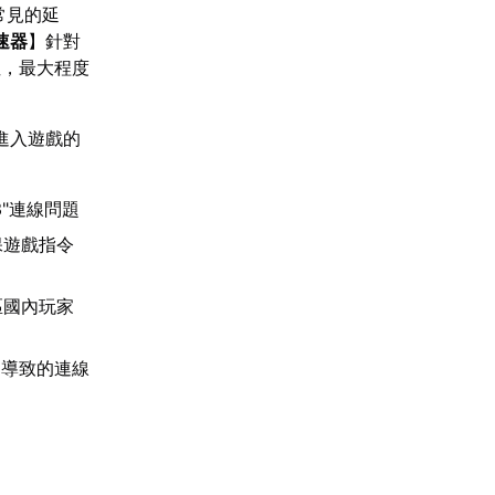
常見的延
速器
】針對
性，最大程度
進入遊戲的
3"連線問題
保遊戲指令
區國內玩家
動導致的連線