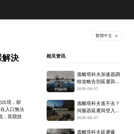
繁體中文
樣解決
相关资讯
逃離塔科夫加速器調
校攻略告別延遲與斷
線困擾！
2026-08-07
的出現，卻
逃離塔科夫進不去？
卡在入口無法
伺服器延遲與登入問
戲，其競技
題解決指南！
2026-08-07
逃離塔科夫延遲爆