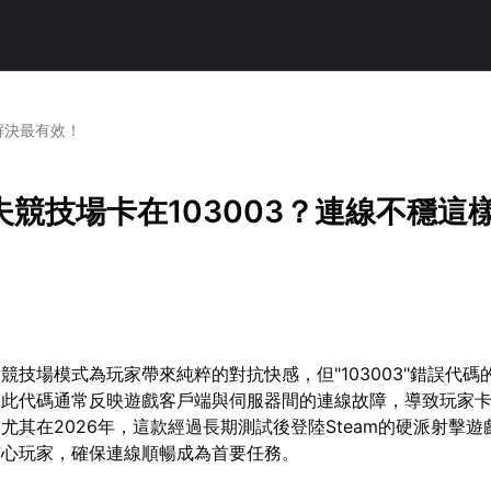
解決最有效！
夫競技場卡在103003？連線不穩這
競技場模式為玩家帶來純粹的對抗快感，但"103003"錯誤代碼
。此代碼通常反映遊戲客戶端與伺服器間的連線故障，導致玩家
尤其在2026年，這款經過長期測試後登陸Steam的硬派射擊遊
核心玩家，確保連線順暢成為首要任務。