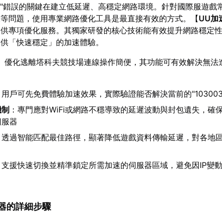
003"錯誤的關鍵在建立低延遲、高穩定網路環境。針對國際服遊戲
線等問題，使用專業網路優化工具是最直接有效的方式。【
UU加
提供專項優化服務。其獨家研發的核心技術能有效提升網路穩定
提供「快速穩定」的加速體驗。
】優化逃離塔科夫競技場連線操作簡便，其功能可有效解決無法
：用戶可先免費體驗加速效果，實際驗證能否解決當前的"10300
機制
：專門應對WiFi或網路不穩導致的延遲波動與封包遺失，確
伺服器
：透過智能匹配最佳路徑，顯著降低遊戲資料傳輸延遲，對各地
：支援快速切換並精準鎖定所需加速的伺服器區域，避免因IP變
加速器的詳細步驟