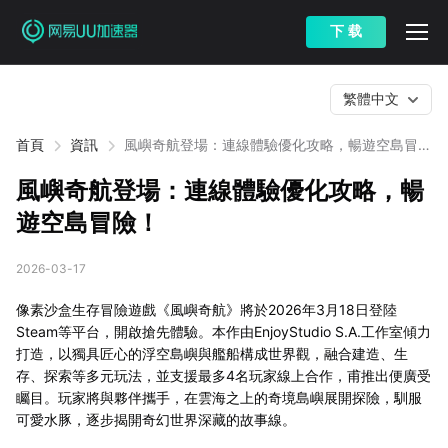
下 载
繁體中文
首頁
資訊
風嶼奇航登場：連線體驗優化攻略，暢遊空島冒
險！
風嶼奇航登場：連線體驗優化攻略，暢
遊空島冒險！
2026-03-17
像素沙盒生存冒險遊戲《風嶼奇航》將於2026年3月18日登陸
Steam等平台，開啟搶先體驗。本作由EnjoyStudio S.A.工作室傾力
打造，以獨具匠心的浮空島嶼與艦船構成世界觀，融合建造、生
存、探索等多元玩法，並支援最多4名玩家線上合作，甫推出便廣受
矚目。玩家將與夥伴攜手，在雲海之上的奇境島嶼展開探險，馴服
可愛水豚，逐步揭開奇幻世界深藏的故事線。