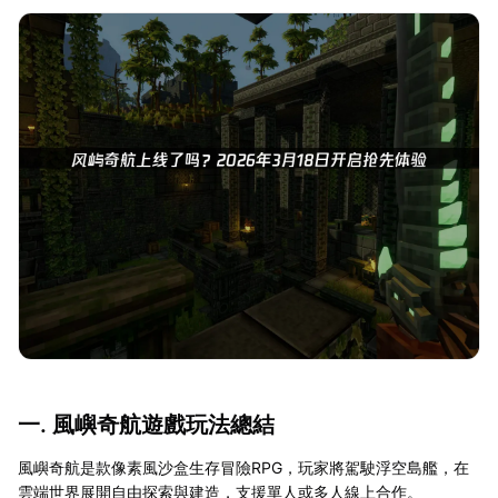
一. 風嶼奇航遊戲玩法總結
風嶼奇航是款像素風沙盒生存冒險RPG，玩家將駕駛浮空島艦，在
雲端世界展開自由探索與建造，支援單人或多人線上合作。