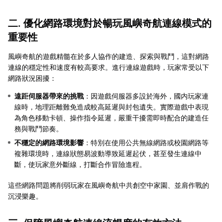
二. 優化網路環境對於暢玩風嶼奇航連線模式的
重要性
風嶼奇航的遊戲精髓在於多人協作的建造、探索與戰鬥，這對網路
連線的穩定性和速度有較高要求。進行連線遊戲時，玩家常受以下
網路狀況困擾：
遠距伺服器帶來的挑戰
：因遊戲伺服器多設於海外，國内玩家連
線時，地理距離難免造成較高延遲與封包遺失。實際遊戲中表現
為角色移動卡頓、操作指令延遲，嚴重干擾需即時配合的建造任
務與戰鬥節奏。
不穩定的網路環境影響
：特別在使用公共無線網路或校園網路等
複雜環境時，連線狀態易波動導致延遲起伏，甚至發生連線中
斷，使玩家意外斷線，打斷合作冒險進程。
這些網路問題將削弱玩家在風嶼奇航中共創空中家園、並肩作戰的
沉浸樂趣。