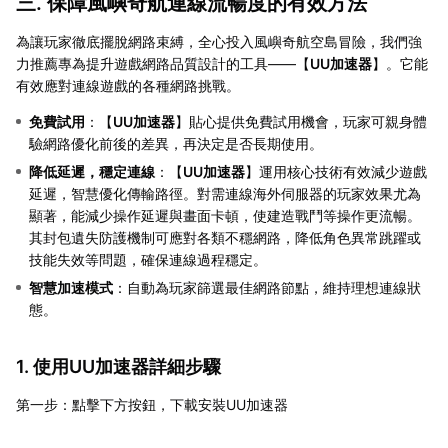
三. 保障風嶼奇航連線流暢度的有效方法
為讓玩家徹底擺脫網路束縛，全心投入風嶼奇航空島冒險，我們強
力推薦專為提升遊戲網路品質設計的工具——【
UU加速器
】。它能
有效應對連線遊戲的各種網路挑戰。
免費試用
：【
UU加速器
】貼心提供免費試用機會，玩家可親身體
驗網路優化前後的差異，再決定是否長期使用。
降低延遲，穩定連線
：【
UU加速器
】運用核心技術有效減少遊戲
延遲，智慧優化傳輸路徑。對需連線海外伺服器的玩家效果尤為
顯著，能減少操作延遲與畫面卡頓，使建造戰鬥等操作更流暢。
其封包遺失防護機制可應對各類不穩網路，降低角色異常跳躍或
技能失效等問題，確保連線過程穩定。
智慧加速模式
：自動為玩家篩選最佳網路節點，維持理想連線狀
態。
1. 使用UU加速器詳細步驟
第一步：點擊下方按鈕，下載安裝UU加速器