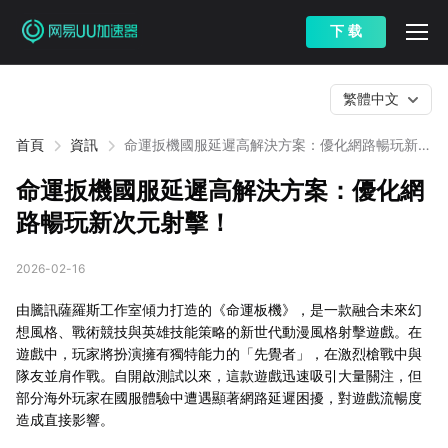
下 载
繁體中文
首頁
資訊
命運扳機國服延遲高解決方案：優化網路暢玩新次
元射擊！
命運扳機國服延遲高解決方案：優化網
路暢玩新次元射擊！
2026-02-16
由騰訊薩羅斯工作室傾力打造的《命運板機》，是一款融合未來幻
想風格、戰術競技與英雄技能策略的新世代動漫風格射擊遊戲。在
遊戲中，玩家將扮演擁有獨特能力的「先覺者」，在激烈槍戰中與
隊友並肩作戰。自開啟測試以來，這款遊戲迅速吸引大量關注，但
部分海外玩家在國服體驗中遭遇顯著網路延遲困擾，對遊戲流暢度
造成直接影響。