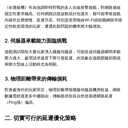
《命運板機》作為強調即時對戰的多人在線射擊遊戲，對網路連線
穩定性要求極高。任何網路訊號波動或封包遺失，都可能導致遊戲
內操作反應變慢、延遲升高。特別是使用無線Wi-Fi或校園網路等穩
定性較差環境的玩家，遭遇此類問題的機率將大幅增加。
2. 伺服器承載能力面臨挑戰
遊戲測試階段大量玩家湧入國服伺服器，可能造成伺服器瞬間承載
壓力過大，處理請求速度下降引發延遲。此現象在遊戲開服初期或
舉辦大型線上活動時尤為明顯。
3. 物理距離帶來的傳輸損耗
對身處海外的玩家而言，物理距離導致國服伺服器機房較遠，網路
數據需經過更多中繼路由，傳輸路徑加長自然使基礎網路延遲
（Ping值）偏高。
二. 切實可行的延遲優化策略