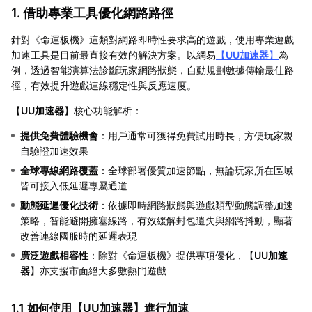
1. 借助專業工具優化網路路徑
針對《命運板機》這類對網路即時性要求高的遊戲，使用專業遊戲
加速工具是目前最直接有效的解決方案。以網易
【
UU加速器
】
為
例，透過智能演算法診斷玩家網路狀態，自動規劃數據傳輸最佳路
徑，有效提升遊戲連線穩定性與反應速度。
【
UU加速器
】核心功能解析：
提供免費體驗機會
：用戶通常可獲得免費試用時長，方便玩家親
自驗證加速效果
全球專線網路覆蓋
：全球部署優質加速節點，無論玩家所在區域
皆可接入低延遲專屬通道
動態延遲優化技術
：依據即時網路狀態與遊戲類型動態調整加速
策略，智能避開擁塞線路，有效緩解封包遺失與網路抖動，顯著
改善連線國服時的延遲表現
廣泛遊戲相容性
：除對《命運板機》提供專項優化，【
UU加速
器
】亦支援市面絕大多數熱門遊戲
1.1 如何使用【
UU加速器
】進行加速