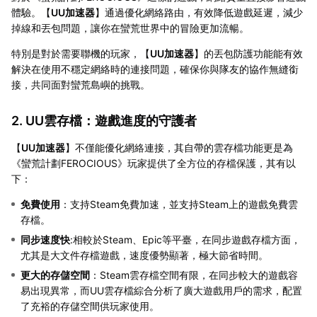
體驗。【
UU加速器
】通過優化網絡路由，有效降低遊戲延遲，減少
掉線和丟包問題，讓你在蠻荒世界中的冒險更加流暢。
特別是對於需要聯機的玩家，【
UU加速器
】的丟包防護功能能有效
解決在使用不穩定網絡時的連接問題，確保你與隊友的協作無縫銜
接，共同面對蠻荒島嶼的挑戰。
2. UU雲存檔：遊戲進度的守護者
【
UU加速器
】不僅能優化網絡連接，其自帶的雲存檔功能更是為
《蠻荒計劃FEROCIOUS》玩家提供了全方位的存檔保護，其有以
下：
免費使用
：支持Steam免費加速，並支持Steam上的遊戲免費雲
存檔。
同步速度快
:相較於Steam、Epic等平臺，在同步遊戲存檔方面，
尤其是大文件存檔遊戲，速度優勢顯著，極大節省時間。
更大的存儲空間
：Steam雲存檔空間有限，在同步較大的遊戲容
易出現異常，而UU雲存檔綜合分析了廣大遊戲用戶的需求，配置
了充裕的存儲空間供玩家使用。