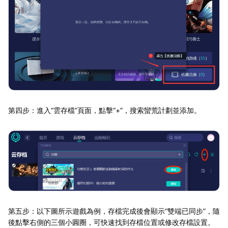
第四步：進入“雲存檔”頁面，點擊“+”，搜索蠻荒計劃並添加。
第五步：以下圖所示遊戲為例，存檔完成後會顯示“雙端已同步”，隨
後點擊右側的三個小圓圈，可快速找到存檔位置或修改存檔設置。