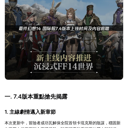
一. 7.4版本重點搶先揭露
1. 主線劇情邁入新章節
本次更新中，冒險者成功瓦解保全院首領卡琉克斯的陰謀，穩固新