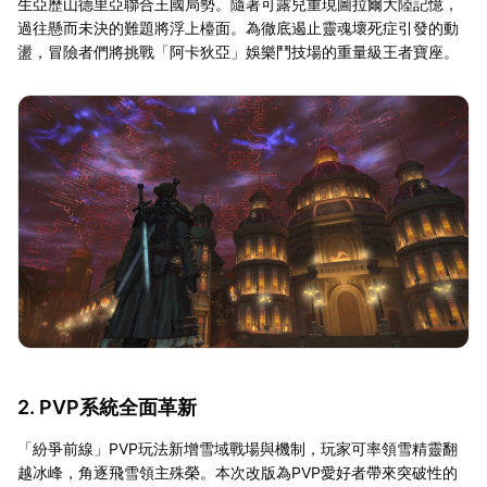
生亞歷山德里亞聯合王國局勢。隨著可露兒重現圖拉爾大陸記憶，
過往懸而未決的難題將浮上檯面。為徹底遏止靈魂壞死症引發的動
盪，冒險者們將挑戰「阿卡狄亞」娛樂鬥技場的重量級王者寶座。
2. PVP系統全面革新
「紛爭前線」PVP玩法新增雪域戰場與機制，玩家可率領雪精靈翻
越冰峰，角逐飛雪領主殊榮。本次改版為PVP愛好者帶來突破性的