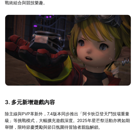
戰術組合與競技樂趣。
3. 多元新增遊戲內容
除主線與PVP革新外，7.4版本同步推出「阿卡狄亞登天鬥技場重量
級」等挑戰模式，大幅擴充遊戲深度。2025年星芒祭活動亦將如期
舉辦，限時節慶獎勵與節日氛圍待冒險者親臨解鎖。