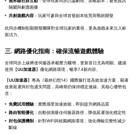
無界線社群互動
：全球玩家同步討論劇情、攻略副本，避免資訊
隔閡與劇透困擾
共創遊戲內容
：玩家可參與全球首發副本拓荒與戰術開發
此同步機制彰顯開發團隊對全球玩家的重視，更為遊戲未來注入嶄
新活力。
三. 網路優化指南：確保流暢遊戲體驗
全球同步上線將使伺服器承載壓力驟增，更新首日尤為明顯。建議
使用【
UU加速器
】優化網路環境，暢享7.4新內容。
【
UU加速器
】專為《最終幻想14》國際服打造高效加速方案，顯著
改善延遲與封包遺失問題，高峰期仍保持穩定連線。其核心優勢包
含：
免費試用體驗
：實際感受加速效能，即刻提升網路品質
路由智能優化
：自動偵測最佳伺服器路徑，降低延遲強化穩定性
封包保護機制
：針對WiFi與校園網路環境，強化傳輸完整性減少
斷線