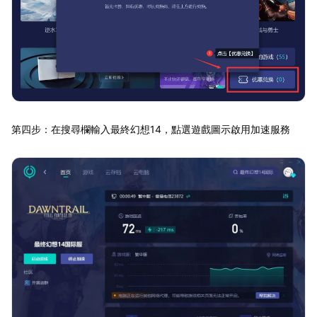
第四步：在搜尋欄輸入最終幻想14，點選遊戲圖示啟用加速服務