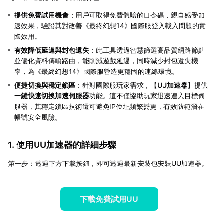
提供免費試用機會
：用戶可取得免費體驗的口令碼，親自感受加
速效果，驗證其對改善《最終幻想14》國際服登入載入問題的實
際效用。
有效降低延遲與封包遺失
：此工具透過智慧篩選高品質網路節點
並優化資料傳輸路由，能削減遊戲延遲，同時減少封包遺失機
率，為《最終幻想14》國際服營造更穩固的連線環境。
便捷切換與穩定鎖區
：針對國際服玩家需求，【
UU加速器
】提供
一鍵快速切換加速伺服器
功能。這不僅協助玩家迅速連入目標伺
服器，其穩定鎖區技術還可避免IP位址頻繁變更，有效防範潛在
帳號安全風險。
1. 使用UU加速器的詳細步驟
第一步：透過下方下載按鈕，即可透過最新安裝包安裝UU加速器。
下載免費試用UU