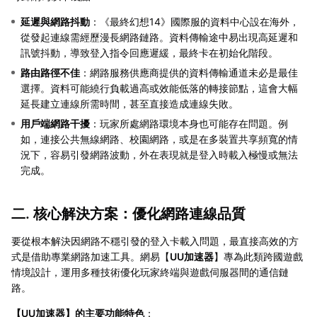
延遲與網路抖動
：《最終幻想14》國際服的資料中心設在海外，
從發起連線需經歷漫長網路鏈路。資料傳輸途中易出現高延遲和
訊號抖動，導致登入指令回應遲緩，最終卡在初始化階段。
路由路徑不佳
：網路服務供應商提供的資料傳輸通道未必是最佳
選擇。資料可能繞行負載過高或效能低落的轉接節點，這會大幅
延長建立連線所需時間，甚至直接造成連線失敗。
用戶端網路干擾
：玩家所處網路環境本身也可能存在問題。例
如，連接公共無線網路、校園網路，或是在多裝置共享頻寬的情
況下，容易引發網路波動，外在表現就是登入時載入極慢或無法
完成。
二. 核心解決方案：優化網路連線品質
要從根本解決因網路不穩引發的登入卡載入問題，最直接高效的方
式是借助專業網路加速工具。網易【
UU加速器
】專為此類跨國遊戲
情境設計，運用多種技術優化玩家終端與遊戲伺服器間的通信鏈
路。
【
UU加速器
】的主要功能特色
：