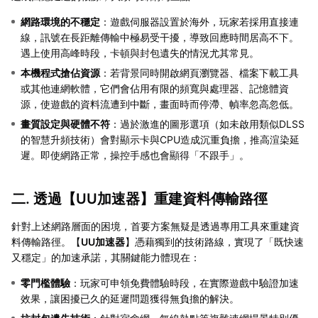
網路環境的不穩定
：遊戲伺服器設置於海外，玩家若採用直接連
線，訊號在長距離傳輸中極易受干擾，導致回應時間居高不下。
遇上使用高峰時段，卡頓與封包遺失的情況尤其常見。
本機程式搶佔資源
：若背景同時開啟網頁瀏覽器、檔案下載工具
或其他連網軟體，它們會佔用有限的頻寬與處理器、記憶體資
源，使遊戲的資料流遭到中斷，畫面時而停滯、幀率忽高忽低。
畫質設定與硬體不符
：過於激進的圖形選項（如未啟用類似DLSS
的智慧升頻技術）會對顯示卡與CPU造成沉重負擔，推高渲染延
遲。即使網路正常，操控手感也會顯得「不跟手」。
二. 透過【
UU加速器
】重建資料傳輸路徑
針對上述網路層面的困境，首要方案無疑是透過專用工具來重建資
料傳輸路徑。【
UU加速器
】憑藉獨到的技術路線，實現了「既快速
又穩定」的加速承諾，其關鍵能力體現在：
零門檻體驗
：玩家可申領免費體驗時段，在實際遊戲中驗證加速
效果，讓困擾已久的延遲問題獲得無負擔的解決。