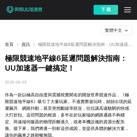
下 载
繁體中文
首頁
資訊
極限競速地平線6延遲問題解決指南：UU加速器
一鍵搞定！
極限競速地平線6延遲問題解決指南：
UU加速器一鍵搞定！
2026-06-05
作為一款以極高自由度與震撼視覺聞名的開放世界競速作品，《極
限競速地平線6》吸引了大量玩家。不過實際遊玩時，頻頻出現的延
遲飆升、網路抖動，甚至突然斷線等狀況，往往讓高速馳騁的快感
大打折扣。這些問題的根源，多半在於玩家端的網路通路不夠穩
定、與遠端伺服器的物理距離過久，或者本機設備的資源分配失
衡。接下來，我們將逐一剖析這些成因，並提供具體的解決方案，
讓你的飆車之路順暢無阻。