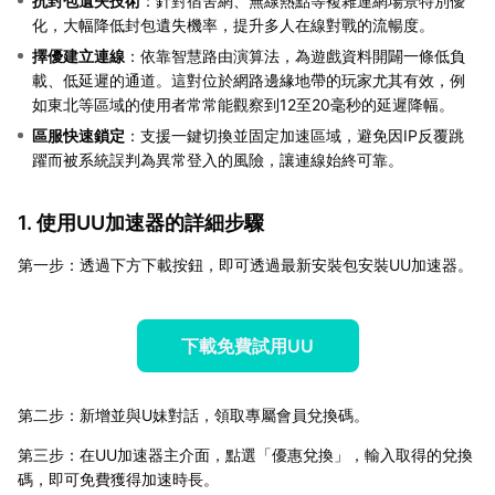
抗封包遺失技術
：針對宿舍網、無線熱點等複雜連網場景特別優
化，大幅降低封包遺失機率，提升多人在線對戰的流暢度。
擇優建立連線
：依靠智慧路由演算法，為遊戲資料開闢一條低負
載、低延遲的通道。這對位於網路邊緣地帶的玩家尤其有效，例
如東北等區域的使用者常常能觀察到12至20毫秒的延遲降幅。
區服快速鎖定
：支援一鍵切換並固定加速區域，避免因IP反覆跳
躍而被系統誤判為異常登入的風險，讓連線始終可靠。
1. 使用UU加速器的詳細步驟
第一步：透過下方下載按鈕，即可透過最新安裝包安裝UU加速器。
下載免費試用UU
第二步：新增並與U妹對話，領取專屬會員兌換碼。
第三步：在UU加速器主介面，點選「優惠兌換」，輸入取得的兌換
碼，即可免費獲得加速時長。