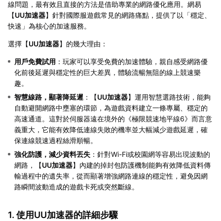
線問題，最有效且直接的方法是借助專業的網路優化應用。網易
【
UU加速器
】針對國際服遊戲常見的網路痛點，提供了以「穩定、
快速」為核心的加速服務。
選擇【
UU加速器
】的幾大理由：
用戶免費試用
：玩家可以享受免費的加速體驗，親自感受網路優
化前後延遲與穩定性的巨大差異，體驗流暢無阻的線上競速樂
趣。
智慧線路，顯著降延遲
：【
UU加速器
】運用智慧選路技術，能夠
自動避開網路中壅塞的環節，為遊戲資料建立一條專屬、穩定的
高速通道。這對於伺服器遠在境外的《極限競速地平線6》而言意
義重大，它能有效降低連線失敗的機率並大幅減少遊戲延遲，確
保連線競速過程絲滑順暢。
強化防護，減少資料丟失
：針對Wi-Fi或校園網等容易出現波動的
網路，【
UU加速器
】內建的掉封包防護機制能夠有效降低資料傳
輸過程中的遺失率，從而顯著增強網路連線的穩定性，避免因網
路瞬間波動造成的遊戲卡死或突然斷線。
1. 使用UU加速器的詳細步驟