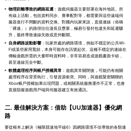
物理距離導致的網路延遲
：遊戲伺服器主要部署在海外地區。所
有線上活動，包括資料同步、賽事配對等，都需要與這些遠端伺
服器進行不間斷的資料交換。對國內玩家來說，直接連線（俗稱
「裸連」）的路徑往往漫長且壅塞，極易引發封包遺失和延遲驟
升，最終導致連線失敗或意外斷開。
自身網路波動影響
：玩家所處的網路環境，例如不穩定的公共Wi-
Fi或某些家用寬頻，本身可能存在訊號起伏。這種不穩定的連線在
傳輸遊戲所需的大量即時資料時，非常容易造成遊戲畫面卡頓，
甚至連線完全中斷。
軟體處理程序與帳戶授權異常
：遊戲異常關閉後，可能仍有相關
處理程序在背景執行，引發資源衝突。同時，與遊戲緊密關聯的
Xbox帳戶授權如果出現問題，或相關系統服務運作不正常，也會
直接阻礙遊戲用戶端與伺服器建立有效通訊。
二. 最佳解決方案：借助【
UU加速器
】優化網
路
要從根本上解決《極限競速地平線6》因網路環境不佳導致的各類連