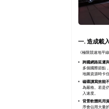
一. 造成
《極限競速地平線
跨國網路延遲
多個國際節點
地圖資源時卡
磁碟讀寫效能
為嚴格。若是
入速度。
背景軟體耗用
序會佔用大量的