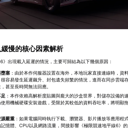
載入緩慢的核心因素解析
6》出現載入延遲的情況，主要可歸結為以下幾個原因：
與壅塞
：由於本作伺服器設置在海外，本地玩家直接連線時，資
，很容易發生延遲飆升、封包遺失頻繁的情況，進而在同步雲端
住，甚至長時間無法回應。
不足
：本作依賴高解析度貼圖與龐大的沙盒世界，對儲存設備的
仍使用機械硬碟安裝遊戲，受限於其較低的資料吞吐率，將明顯
資源嚴重
：如果電腦同時執行下載、瀏覽器、影片播放等應用程
記憶體、CPU以及網路流量，間接影響《極限競速地平線6》