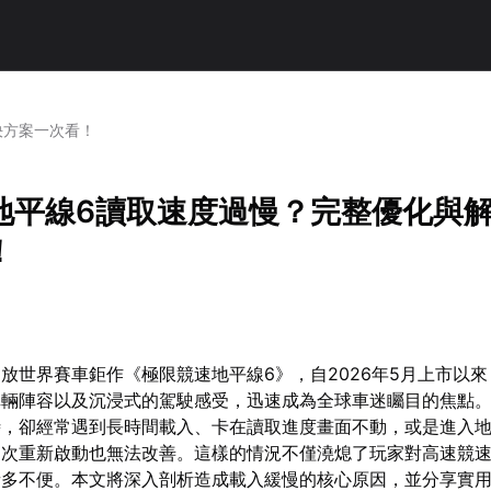
決方案一次看！
地平線6讀取速度過慢？完整優化與
！
放世界賽車鉅作《極限競速地平線6》，自2026年5月上市以
車輛陣容以及沉浸式的駕駛感受，迅速成為全球車迷矚目的焦點
時，卻經常遇到長時間載入、卡在讀取進度畫面不動，或是進入
多次重新啟動也無法改善。這樣的情況不僅澆熄了玩家對高速競
諸多不便。本文將深入剖析造成載入緩慢的核心原因，並分享實