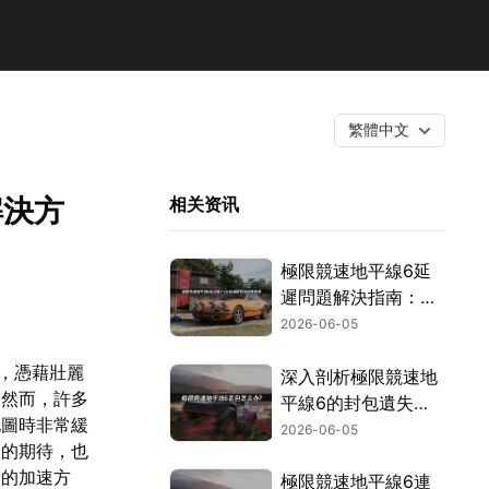
繁體中文
解決方
相关资讯
極限競速地平線6延
遲問題解決指南：
UU加速器一鍵搞
2026-06-05
定！
來，憑藉壯麗
深入剖析極限競速地
。然而，許多
平線6的封包遺失成
地圖時非常緩
因，並提供最有效的
2026-06-05
速的期待，也
解決方案！
用的加速方
極限競速地平線6連