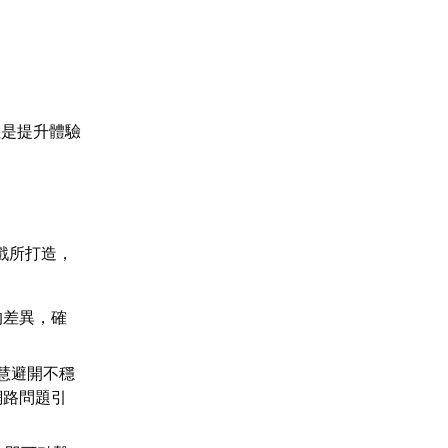
性是提升體驗
戲所打造，
的差異，確
慧避開不穩
網路問題引