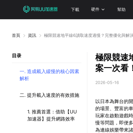
下載
硬件
幫助
首頁
資訊
極限競速地平線6讀取速度過慢？完整優化與解
極限競速
目录
案一次看
一. 造成載入緩慢的核心因素
解析
2026-05-16
二. 提升載入速度的有效措施
以日本為舞台的開
的場景、豐富的
1. 推薦首選：借助【UU
玩家在啟動遊戲
加速器】提升網路效率
慢等問題，即便
為連線娛樂帶來