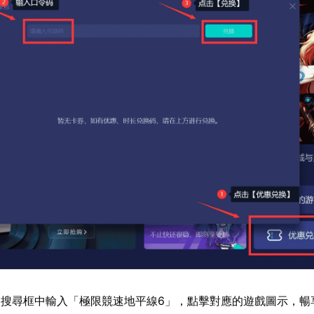
器搜尋框中輸入「極限競速地平線6」，點擊對應的遊戲圖示，暢