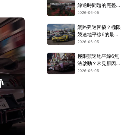
線逾時問題的完整解
決指南！
2026-06-05
網路延遲困擾？極限
競速地平線6的最佳
化技巧與加速方案詳
2026-06-05
解！
極限競速地平線6無
法啟動？常見原因與
解決方法完整彙整！
2026-06-05