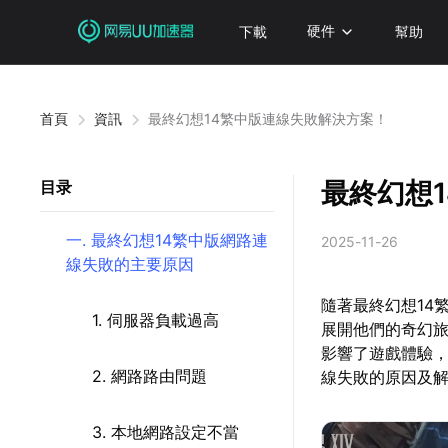
下載
硬件
幫助
首頁
資訊
最終幻想14繁中版連線失敗解決方案！
最終幻想
目录
一. 最終幻想14繁中版網路連
2025-11-26
線失敗的主要原因
隨著最終幻想14
1. 伺服器負載過高
展開他們的奇幻
影響了遊戲體驗，
2. 網路路由問題
線失敗的原因及
3. 本地網路設定不當