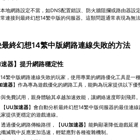
本地網路設定不當，如DNS配置錯誤、防火牆阻攔或路由器設
常連接到最終幻想14繁中版的伺服器。這類問題通常表現為無
解決最終幻想14繁中版網路連線失敗的方法
加速器
】提升網路穩定性
14繁中版網路連線失敗的玩家，使用專業的網路優化工具是一
加速器
】作為專為遊戲優化的網路工具，能夠為玩家提供以下優
參與免費試用，親身體驗其卓越加速效能，讓網絡速度即刻飛昇
：【
UU加速器
】會自動分析最終幻想14繁中版伺服器的最佳連線
玩家提供更穩定的遊戲連線。
：透過優化網路傳輸路徑，【
UU加速器
】能夠顯著降低遊戲延遲
伐殲滅戰中反應更加迅速，輕鬆應對各種複雜機制。