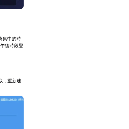
為集中的時
或午後時段登
取，重新建