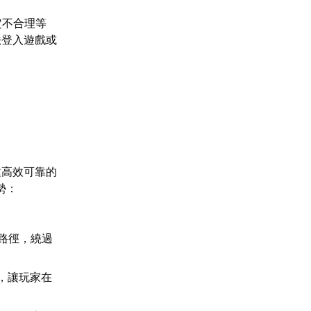
定不合理等
法登入遊戲或
種高效可靠的
勢：
。
路徑，繞過
，讓玩家在