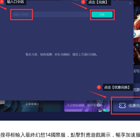
搜尋框輸入最終幻想14國際服，點擊對應遊戲圖示，暢享加速