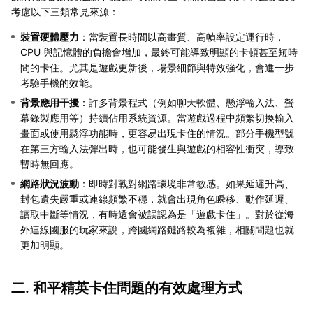
考慮以下三類常見來源：
裝置硬體壓力
：當裝置長時間以高畫質、高幀率設定運行時，
CPU 與記憶體的負擔會增加，最終可能導致明顯的卡頓甚至短時
間的卡住。尤其是遊戲更新後，場景細節與特效強化，會進一步
考驗手機的效能。
背景應用干擾
：許多背景程式（例如聊天軟體、懸浮輸入法、螢
幕錄製應用等）持續佔用系統資源。當遊戲過程中頻繁切換輸入
畫面或使用懸浮功能時，更容易出現卡住的情況。部分手機型號
在第三方輸入法彈出時，也可能發生與遊戲的相容性衝突，導致
暫時無回應。
網路狀況波動
：即時對戰對網路環境非常敏感。如果延遲升高、
封包遺失嚴重或連線頻繁不穩，就會出現角色瞬移、動作延遲、
讀取中斷等情況，有時還會被誤認為是「遊戲卡住」。對於從海
外連線國服的玩家來說，跨國網路鏈路較為複雜，相關問題也就
更加明顯。
二. 和平精英卡住問題的有效處理方式