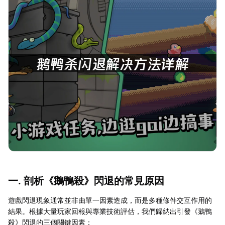
一. 剖析《鵝鴨殺》閃退的常見原因
遊戲閃退現象通常並非由單一因素造成，而是多種條件交互作用的
結果。根據大量玩家回報與專業技術評估，我們歸納出引發《鵝鴨
殺》閃退的三個關鍵因素：