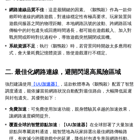
網路連線品質不佳
：這是最關鍵的因素。《鵝鴨殺》作為一款仰
賴即時連線的網路遊戲，對連線穩定性有極高要求。玩家裝置與
遊戲伺服器之間的物理距離、本地網路訊號的波動、跨網路區域
傳輸中的封包遺失或回應時間過長，都可能在遊戲載入、加入對
戰房間或即時對抗過程中，導致遊戲突然關閉或當機。
系統資源不足
：執行《鵝鴨殺》時，若背景同時開啟太多應用程
式，會大量耗費記憶體資源，致使遊戲運行不穩定。
二. 最佳化網路連線，避開閃退高風險區域
強烈建議使用
【
UU加速器
】
，這款軟體專為《鵝鴨殺》配置了智慧
調度通道，能依據當前網路狀況自動配對最佳路由，大幅降低延遲
與封包遺失。其優勢如下：
免費加速
：可免費使用加速功能，親身體驗其卓越的加速效果，
讓網路速度瞬間提升。
覆蓋全球的智慧節點加速
：【
UU加速器
】在全球部署了大量加速
節點與專屬資料通道，能智慧地為玩家篩選出最佳網路傳輸路
徑，有效減少跨國遊戲中的延遲，降低封包遺失率與網路抖動。