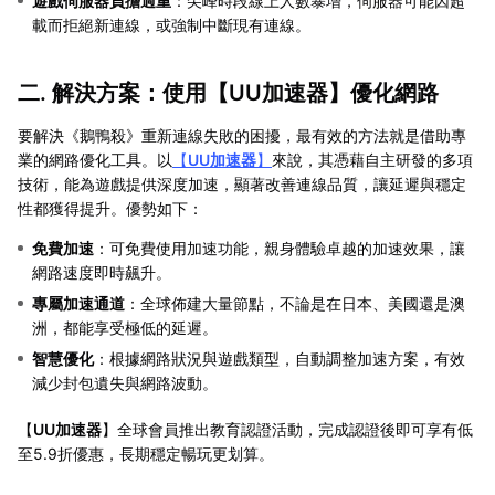
遊戲伺服器負擔過重
：尖峰時段線上人數暴增，伺服器可能因超
載而拒絕新連線，或強制中斷現有連線。
二. 解決方案：使用【
UU加速器
】優化網路
要解決《鵝鴨殺》重新連線失敗的困擾，最有效的方法就是借助專
業的網路優化工具。以
【
UU加速器
】
來說，其憑藉自主研發的多項
技術，能為遊戲提供深度加速，顯著改善連線品質，讓延遲與穩定
性都獲得提升。優勢如下：
免費加速
：可免費使用加速功能，親身體驗卓越的加速效果，讓
網路速度即時飆升。
專屬加速通道
：全球佈建大量節點，不論是在日本、美國還是澳
洲，都能享受極低的延遲。
智慧優化
：根據網路狀況與遊戲類型，自動調整加速方案，有效
減少封包遺失與網路波動。
【
UU加速器
】全球會員推出教育認證活動，完成認證後即可享有低
至5.9折優惠，長期穩定暢玩更划算。