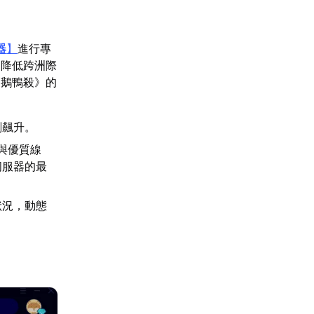
器
】
進行專
，降低跨洲際
《鵝鴨殺》的
刻飆升。
與優質線
伺服器的最
狀況，動態