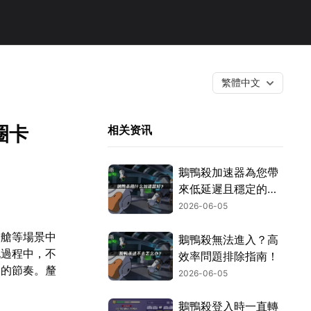
繁體中文
圈卡
相关资讯
鵝鴨殺加速器為您帶
來低延遲且穩定的連
線方案！
2026-06-05
空艙等場景中
鵝鴨殺無法進入？高
玩過程中，不
效率問題排除指南！
局的節奏。釐
2026-06-05
鵝鴨殺登入時一直轉