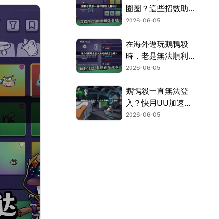
圈圈？這些招數助你
順利開局！
2026-06-05
在海外遊玩鵝鴨殺
時，老是無法順利加
入房間？這裡有幾個
2026-06-05
實用解法！
鵝鴨殺一直無法登
入？快用UU加速
器，網路難題即刻解
2026-06-05
決！