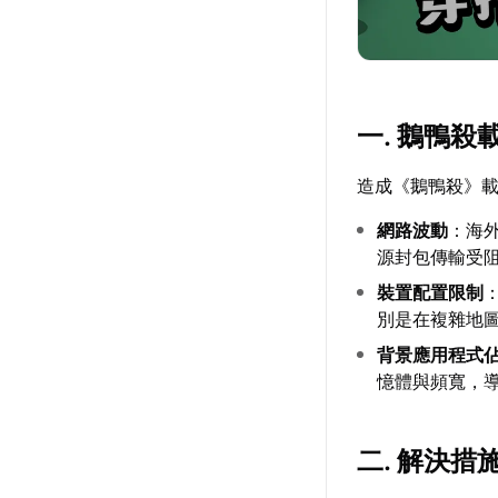
一. 鵝鴨
造成《鵝鴨殺》
網路波動
：海
源封包傳輸受
裝置配置限制
別是在複雜地
背景應用程式
憶體與頻寬，
二. 解決措