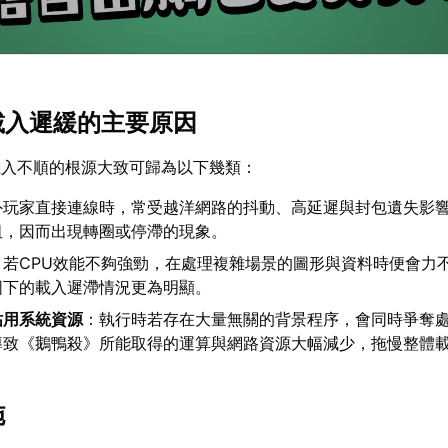
殺載入遲緩的主要原因
載入不順的根源大致可歸為以下幾類：
外玩家直接連線時，常受越洋網路的抖動、高延遲與封包遺失影
阻，因而出現轉圈或停滯的現象。
：若CPU效能不夠強勁，在處理複雜場景的圖形與資料時便會力
圖下的載入遲滯情況更為明顯。
佔用系統資源
：執行時若存在大量無關的背景程序，會同時爭奪
導致《鵝鴨殺》所能取得的運算與網路資源大幅減少，拖慢整體
施