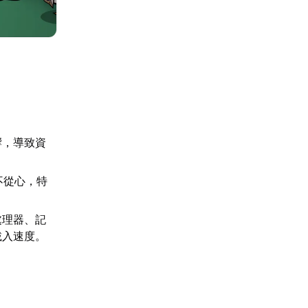
響，導致資
不從心，特
處理器、記
載入速度。