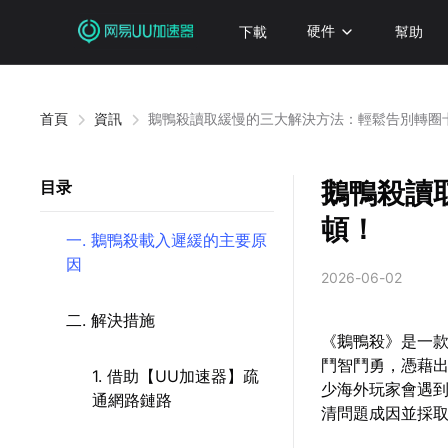
下載
硬件
幫助
首頁
資訊
鵝鴨殺讀取緩慢的三大解決方法：輕鬆告別轉圈
鵝鴨殺讀
目录
頓！
一. 鵝鴨殺載入遲緩的主要原
因
2026-06-02
二. 解決措施
《鵝鴨殺》是一
鬥智鬥勇，憑藉
1. 借助【UU加速器】疏
少海外玩家會遇
通網路鏈路
清問題成因並採