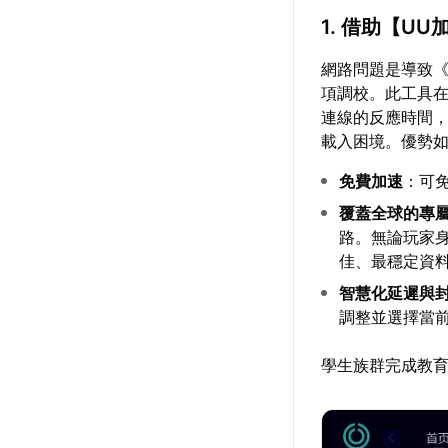
1. 借助【
UU
網路問題是導致
項調校。此工具
連線的反應時間
載入困境。優勢
免費加速
：可
覆蓋全球的專
路。無論玩家
佳、最穩定資
智慧化延遲與
調整並選擇當
學生族群完成教育