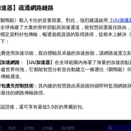
加速器
】疏通網路鏈路
《鵝鴨殺》載入卡住的首要因素。對此，強烈建議啟用
【
UU加速
在全球佈建了大量的骨幹節點與加速通道，能智慧篩選最佳路由
，穩定資料封包傳輸，暢通遊戲資源的取得路徑，從根本上解決
如下：
免費使用加速功能，親自體驗其卓越的加速效能，讓網路速度立
屬加速網路
：【
UU加速器
】在全球範圍內佈署了海量的加速節點
身處世界何地，它都能智慧分析並自動建立一條通往《鵝鴨殺》
料傳輸通道。
封包遺失控制技術
：其內建的智慧路由系統能持續即時監測網路
前最佳的網路傳輸路徑。
認證後，還可享有最低5.9折的專屬折扣。