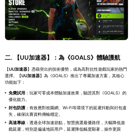
二. 【
UU加速器
】：為《GOALS》體驗護航
【
UU加速器
】憑藉突出的技術優勢，成為高對抗性遊戲玩家的熱門
選擇。【
UU加速器
】為《GOALS》推出了專屬加速方案，其核心
功能如下：
免費試用
：玩家可零成本體驗加速效果，驗證其對《GOALS》的
優化能力。
封包防護
：有效應對校園網、Wi-Fi等環境下的延遲抖動與封包遺
失，確保比賽資料傳輸穩定。
高速專線
：透過全球加速節點，智慧挑選最優路徑，大幅降低遊
戲延遲，特別是偏遠地區用戶，延遲降低幅度顯著，操作更跟