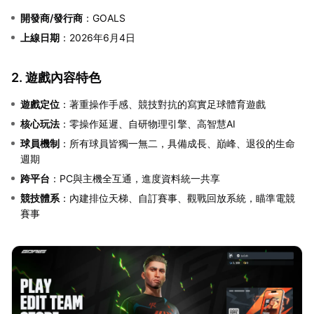
開發商/發行商
：GOALS
上線日期
：2026年6月4日
2. 遊戲內容特色
遊戲定位
：著重操作手感、競技對抗的寫實足球體育遊戲
核心玩法
：零操作延遲、自研物理引擎、高智慧AI
球員機制
：所有球員皆獨一無二，具備成長、巔峰、退役的生命
週期
跨平台
：PC與主機全互通，進度資料統一共享
競技體系
：內建排位天梯、自訂賽事、觀戰回放系統，瞄準電競
賽事