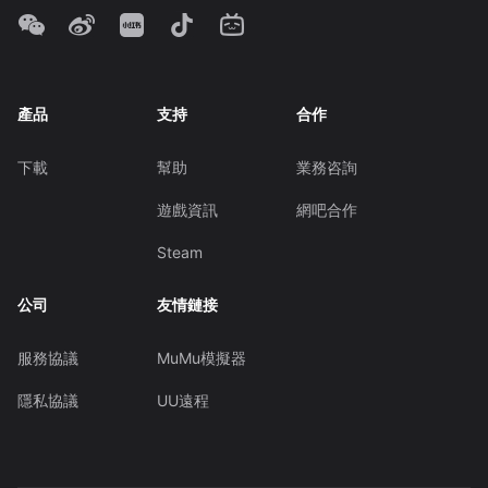
產品
支持
合作
下載
幫助
業務咨詢
遊戲資訊
網吧合作
Steam
公司
友情鏈接
服務協議
MuMu模擬器
隱私協議
UU遠程