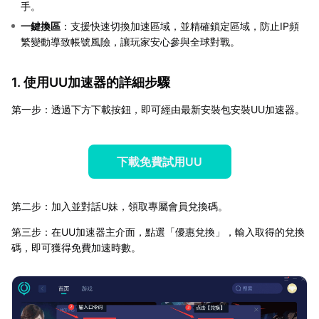
手。
一鍵換區
：支援快速切換加速區域，並精確鎖定區域，防止IP頻
繁變動導致帳號風險，讓玩家安心參與全球對戰。
1. 使用UU加速器的詳細步驟
第一步：透過下方下載按鈕，即可經由最新安裝包安裝UU加速器。
下載免費試用UU
第二步：加入並對話U妹，領取專屬會員兌換碼。
第三步：在UU加速器主介面，點選「優惠兌換」，輸入取得的兌換
碼，即可獲得免費加速時數。