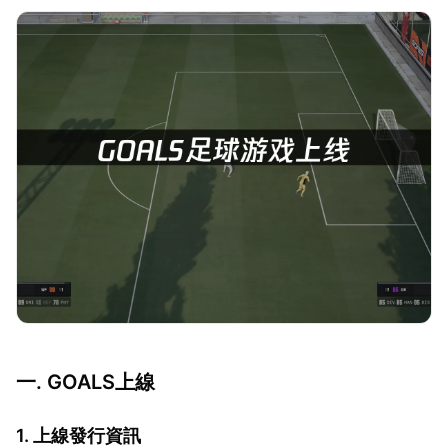
一. GOALS上線
1. 上線發行資訊