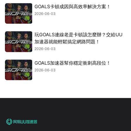
GOALS卡頓成因與高效率解決方案！
2026-06-03
玩GOALS連線老是卡頓該怎麼辦？交給UU
加速器就能輕鬆搞定網路問題！
2026-06-03
GOALS加速器幫你穩定衝刺高段位！
2026-06-03