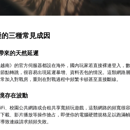
障礙的三種常見成因
器帶來的天然延遲
：越南》的官方伺服器都設在海外，國內玩家若直接裸連登入，
由節點轉跳，很容易出現延遲暴增、資料丟包的情況。這類網路
正常加入對戰房，重則在對戰過程中頻繁卡頓甚至直接斷線。
環境存在波動
iFi、校園公共網路或合租共享寬頻玩遊戲，這類網路的頻寬很
案下載、影片播放等操作搶占，即便你的電腦硬體規格足以跑滿
會導致連線請求頻頻失敗。