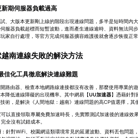
本更新期伺服器負載過高
測試、大版本更新剛上線的階段出現連線問題，多半是短時間內
致伺服器負載超標而短暫波動，進而產生連線逾時、資料無法同
要玩家自行處理，等官方完成伺服器擴容維護後就會逐步恢復正
地獄越南連線失敗的解決方法
路最佳化工具徹底解決連線難題
重開路由器、檢查本地網路線連接都沒有改善，那麼使用專業的
根本降低連線障礙的出現機率。其中網易【
UU加速器
】憑藉針對
技術，是解決《人間地獄：越南》連線問題的高CP值選擇，其
家可以直接領取專屬免費加速時長，先實際測試加速後的連線效
，完全沒有試錯成本。
術
：針對WiFi、校園網這類環境常見的延遲波動、資料丟包問題