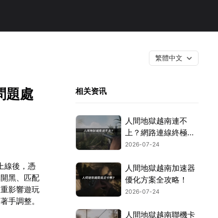
繁體中文
問題處
相关资讯
人間地獄越南連不
上？網路連線終極優
化攻略！
2026-07-24
上線後，憑
人間地獄越南加速器
隊開黑、匹配
優化方案全攻略！
嚴重影響遊玩
2026-07-24
向著手調整。
人間地獄越南聯機卡