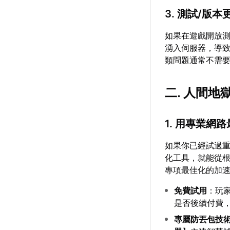
3. 測試/版
如果在遊戲開放
湧入伺服器，導
類問題通常不需
二. 人間
1. 用專業網
如果你已經試過
化工具，就能從
專項最佳化的加速
免費試用
：玩
是否後續付費
專屬防丟包技