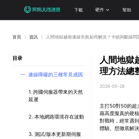
下載
硬件
幫助
首頁
資訊
人間地獄越南連線失敗如何解決？卡頓與斷線問
人間地獄
目录
理方法總
一. 連線障礙的三種常見成因
2026-05-28
1. 跨國伺服器帶來的天然
延遲
主打50對50的
藉高度擬真的硬
2. 本地網路環境存在波動
對戰時，經常遇
體驗。想徹底解
3. 測試/版本更新期伺服