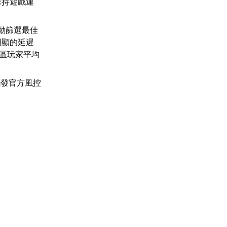
維持遊戲連
動篩選最佳
明顯的延遲
地區玩家平均
觸發官方風控