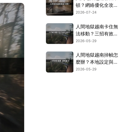
頓？網絡優化全攻
略！
2026-07-24
人間地獄越南卡住無
法移動？三招有效解
決硬核越戰遊戲的網
2026-05-29
路連線問題！
人間地獄越南掉幀怎
麼辦？本地設定與網
路最佳化完整攻略！
2026-05-29