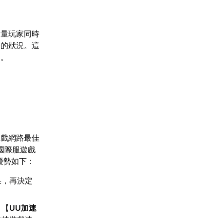
大量玩家同時
步的狀況。這
常。
遊戲網路最佳
國際服遊戲
優勢如下：
果，再決定
，【
UU加速