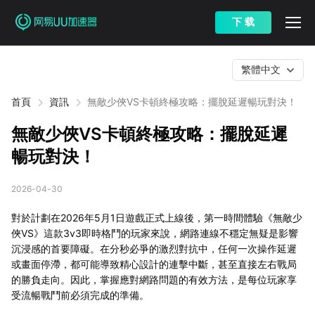
下 载
繁體中文
首頁
資訊
無敵少俠VS卡頓終極攻略：擺脫延遲暢玩對決！
無敵少俠VS卡頓終極攻略：擺脫延遲
暢玩對決！
2026-04-30
對於計劃在2026年5月1日遊戲正式上線後，第一時間體驗《無敵少
俠VS》這款3v3即時格鬥的玩家來說，網路連線不穩定無疑是影響
沉浸感的首要障礙。在分秒必爭的激烈對抗中，任何一次操作延遲
或畫面停滯，都可能導致精心設計的連擊中斷，甚至直接左右戰局
的勝負走向。因此，掌握應對網路問題的有效方法，是每位玩家享
受流暢戰鬥前必須完成的準備。