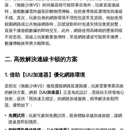
器，《無敵少俠VS》的伺服器很可能部署在海外，玩家直接連線
時，遊戲數據需跨越長距離物理傳輸，自然會導致延遲增加與連線
不穩。其次，玩家自身的網路環境不理想也是常見原因。例如使用
校園網路或公共無線網路時，訊號波動和封包遺失情況會更頻繁，
直接干擾遊戲數據的即時交互。此外，網路使用高峰期的壅塞同樣
不容忽視。當線上玩家數量激增時，常規網路通道可能異常擁擠，
數據傳輸效率將大幅降低。
二. 高效解決連線卡頓的方案
1. 借助【
UU加速器
】優化網路環境
若想在《無敵少俠VS》徹底擺脫網路延遲困擾，玩家需要專業高效
的解決方案。網易【
UU加速器
】正是為此設計，憑藉自主研發核心
技術，提供「既快速又穩定」的網路加速服務，精準解決各類問
題。優勢如下：
免費試用
：玩家可參與免費試用，親身體驗卓越加速效能，讓網
路速度即刻飛昇。
智能選取最佳路徑
：【
UU加速器
】能即時診斷玩家網路狀態，自