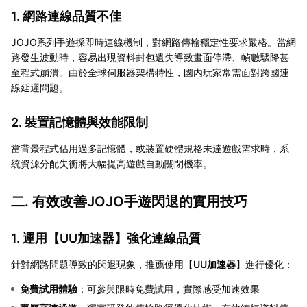
1. 網路連線品質不佳
JOJO系列手遊採即時連線機制，對網路傳輸穩定性要求嚴格。當網
路發生波動時，容易出現資料封包遺失導致畫面停滯、幀數驟降甚
至程式崩潰。由於全球伺服器架構特性，國内玩家常需面對跨國連
線延遲問題。
2. 裝置記憶體與效能限制
當背景程式佔用過多記憶體，或裝置硬體規格未達遊戲需求時，系
統資源分配失衡將大幅提高遊戲自動關閉機率。
二. 有效改善JOJO手遊閃退的實用技巧
1. 運用【
UU加速器
】強化連線品質
針對網路問題導致的閃退現象，推薦使用【
UU加速器
】進行優化：
免費試用體驗
：可參與限時免費試用，實際感受加速效果