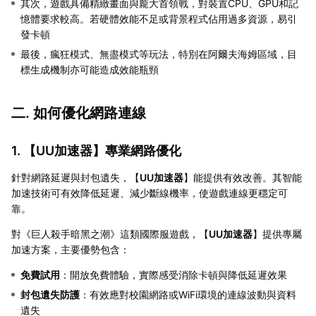
其次，遊戲具備精緻畫面與龐大首領戰，對裝置CPU、GPU和記
憶體要求較高。若硬體效能不足或背景程式佔用過多資源，易引
發卡頓
最後，瘋狂模式、無盡模式等玩法，特別在阿爾夫海姆區域，目
標生成機制亦可能造成效能瓶頸
二. 如何優化網路連線
1. 【
UU加速器
】專業網路優化
針對網路延遲與封包遺失，【
UU加速器
】能提供有效改善。其智能
加速技術可有效降低延遲、減少斷線機率，使遊戲連線更穩定可
靠。
對《巨人殺手暗黑之潮》這類國際服遊戲，【
UU加速器
】提供專屬
加速方案，主要優勢包含：
免費試用
：開放免費體驗，實際感受消除卡頓與降低延遲效果
封包遺失防護
：有效應對校園網路或WiFi環境的連線波動與資料
遺失