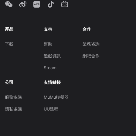
產品
支持
合作
下載
幫助
業務咨詢
遊戲資訊
網吧合作
Steam
公司
友情鏈接
服務協議
MuMu模擬器
隱私協議
UU遠程