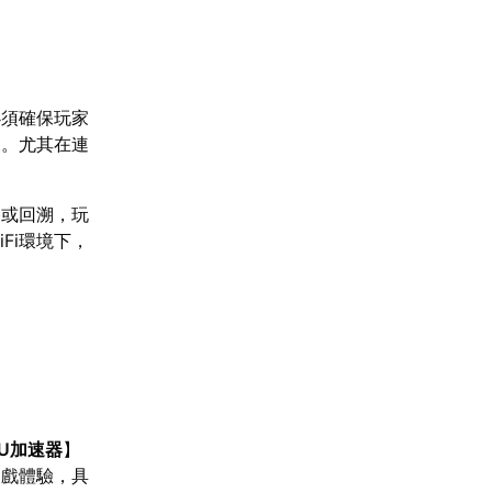
必須確保玩家
況。尤其在連
格或回溯，玩
Fi環境下，
U加速器
】
遊戲體驗，具