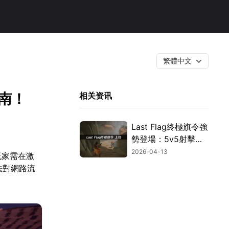
繁體中文
指南！
相关资讯
Last Flag終極旗令強
勢登場：5v5射擊奪
旗新作與網路優化完
2026-04-13
玩家需在激
整解析！
法對網路流