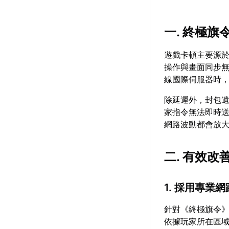
一. 終極旗
遊戲卡頓主要源
操作與畫面同步
線國際伺服器時
除延遲外，封包
家指令無法即時送
網路波動都會放
二. 有效改
1. 採用專業
針對《終極旗令
依據玩家所在區