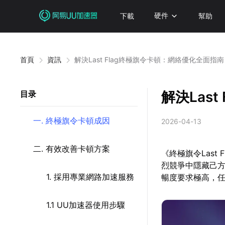
下載
硬件
幫助
首頁
資訊
解決Last Flag終極旗令卡頓：網絡優化全面指
解決Las
目录
一. 終極旗令卡頓成因
2026-04-13
二. 有效改善卡頓方案
《終極旗令Last
烈競爭中隱藏己方
1. 採用專業網路加速服務
暢度要求極高，
1.1 UU加速器使用步驟