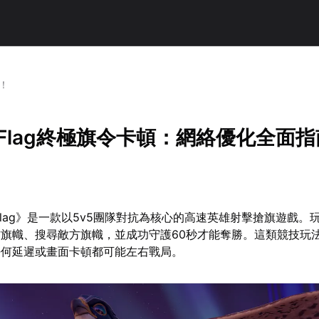
南！
t Flag終極旗令卡頓：網絡優化全面
 Flag》是一款以5v5團隊對抗為核心的高速英雄射擊搶旗遊戲。
旗幟、搜尋敵方旗幟，並成功守護60秒才能奪勝。這類競技玩
任何延遲或畫面卡頓都可能左右戰局。