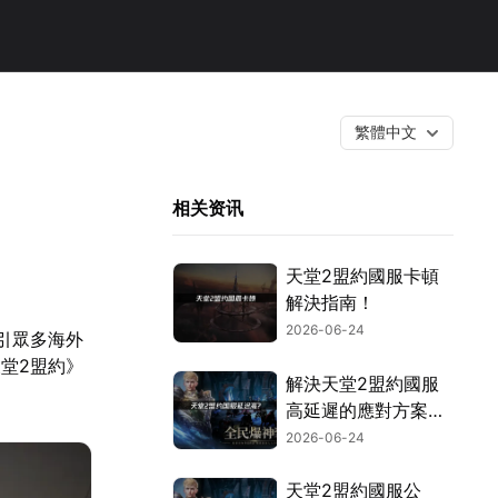
繁體中文
相关资讯
天堂2盟約國服卡頓
解決指南！
2026-06-24
引眾多海外
堂2盟約》
解決天堂2盟約國服
高延遲的應對方案與
網路最佳化指南！
2026-06-24
天堂2盟約國服公