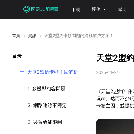
下載
硬件
幫助
首頁
資訊
天堂2盟約卡頓問題的終極解決方案！
天堂2盟
目录
一. 天堂2盟約卡頓主因解析
2025-11-24
1. 多機型相容問題
《天堂2盟約》作
玩家。然而不少
2. 網路連線不穩定
卡頓主因，並提
3. 裝置效能限制