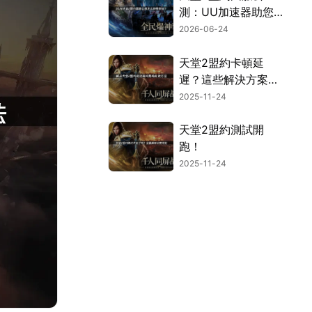
測：UU加速器助您
順暢遊玩！
2026-06-24
天堂2盟約卡頓延
遲？這些解決方案超
有效！
2025-11-24
天堂2盟約測試開
跑！
2025-11-24