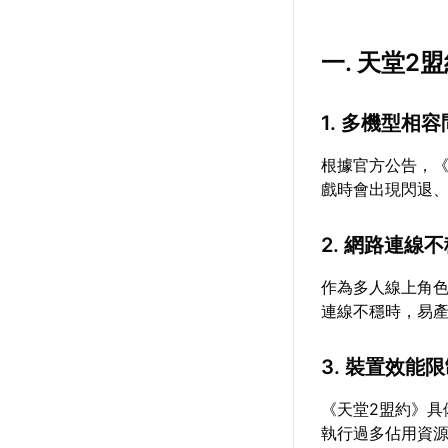
一. 天堂2
1. 多機型相
根據官方公告，
戲時會出現閃退
2. 網路連線
作為多人線上角
連線不穩時，易
3. 裝置效能
《天堂2盟約》具
執行過多佔用資