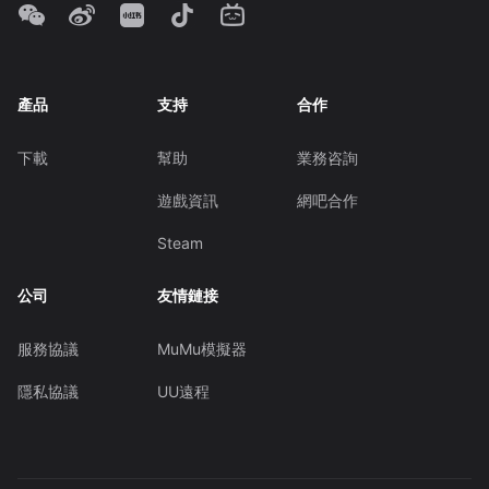
產品
支持
合作
下載
幫助
業務咨詢
遊戲資訊
網吧合作
Steam
公司
友情鏈接
服務協議
MuMu模擬器
隱私協議
UU遠程