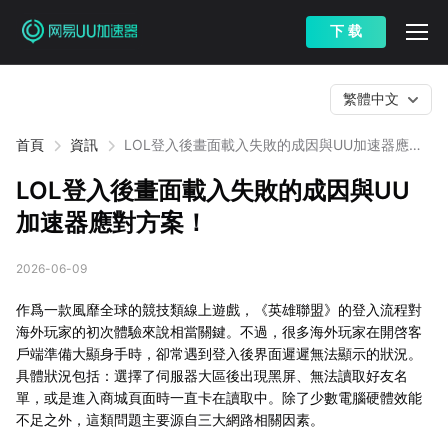
下 载
繁體中文
首頁
資訊
LOL登入後畫面載入失敗的成因與UU加速器應對
方案！
LOL登入後畫面載入失敗的成因與UU
加速器應對方案！
2026-06-09
作爲一款風靡全球的競技類線上遊戲，《英雄聯盟》的登入流程對
海外玩家的初次體驗來說相當關鍵。不過，很多海外玩家在開啓客
戶端準備大顯身手時，卻常遇到登入後界面遲遲無法顯示的狀況。
具體狀況包括：選擇了伺服器大區後出現黑屏、無法讀取好友名
單，或是進入商城頁面時一直卡在讀取中。除了少數電腦硬體效能
不足之外，這類問題主要源自三大網路相關因素。