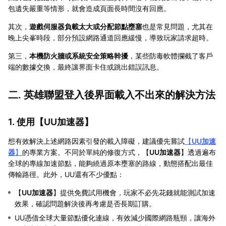
包遺失嚴重等情形，就會造成頁面長時間沒有回應。
其次，
遊戲伺服器負載太大或分配節點壅塞
也是常見問題，尤其在
晚上尖峯時段，部分預設網路通道回應緩慢，導致玩家請求超時。
第三，
本機防火牆或系統安全策略幹擾
，某些防毒軟體攔截了客戶
端的數據交換，最終讓界面卡住或跳出錯誤訊息。
二. 英雄聯盟登入後界面載入不出來的解決方法
1. 使用【
UU加速器
】
想有效解決上述網路因素引發的載入障礙，建議優先嘗試
【
UU加速
器
】
的專業方案。不同於單純的修復方式，【
UU加速器
】透過遍布
全球的專線加速節點，能夠繞過原本壅塞的路線，動態搭配出最佳
傳輸路徑。此外，UU還有不少優點：
【
UU加速器
】提供免費試用機會，玩家不必先花錢就能測試加速
效果，確認問題解決後再考慮是否長期訂購。
UU憑借全球大量節點優化連線，有效減少國際網路瓶頸，讓海外