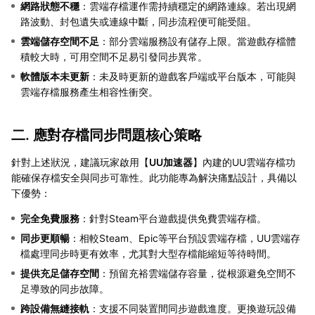
網路狀態不穩
：雲端存檔運作需持續穩定的網路連線。若出現網
路波動、封包遺失或連線中斷，同步流程便可能受阻。
雲端儲存空間不足
：部分雲端服務設有儲存上限。當遊戲存檔體
積較大時，可用空間不足易引發同步異常。
軟體版本未更新
：未及時更新的遊戲客戶端或平台版本，可能與
雲端存檔服務產生相容性衝突。
二. 應對存檔同步問題核心策略
針對上述狀況，建議玩家啟用【
UU加速器
】內建的UU雲端存檔功
能確保存檔安全與同步可靠性。此功能專為解決痛點設計，具備以
下優勢：
完全免費服務
：針對Steam平台遊戲提供免費雲端存檔。
同步更順暢
：相較Steam、Epic等平台預設雲端存檔，UU雲端存
檔處理同步時更有效率，尤其對大型存檔能縮短等待時間。
提供充足儲存空間
：預留充裕雲端儲存容量，從根源避免空間不
足導致的同步故障。
跨設備無縫接軌
：支援不同裝置間同步遊戲進度。更換遊玩設備