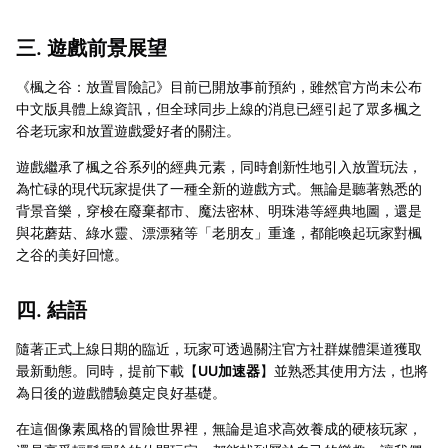
三. 遊戲前景展望
《楓之谷：放置冒險記》目前已開放事前預約，雖然官方尚未公布
中文版具體上線資訊，但全球同步上線的消息已經引起了眾多楓之
谷老玩家和放置遊戲愛好者的關注。
遊戲繼承了楓之谷系列的經典元素，同時創新性地引入放置玩法，
為忙碌的現代玩家提供了一種全新的遊戲方式。無論是聽著熟悉的
背景音樂，穿梭在廢棄都市、魔法密林、明珠港等經典地圖，還是
與花蘑菇、綠水靈、漂漂豬等「老朋友」重逢，都能喚起玩家對楓
之谷的美好回憶。
四. 結語
隨著正式上線日期的臨近，玩家可透過關注官方社群媒體渠道獲取
最新動態。同時，提前下載【
UU加速器
】並熟悉其使用方法，也將
為日後的遊戲體驗奠定良好基礎。
在這個像素風格的冒險世界裡，無論是追求高效養成的硬核玩家，