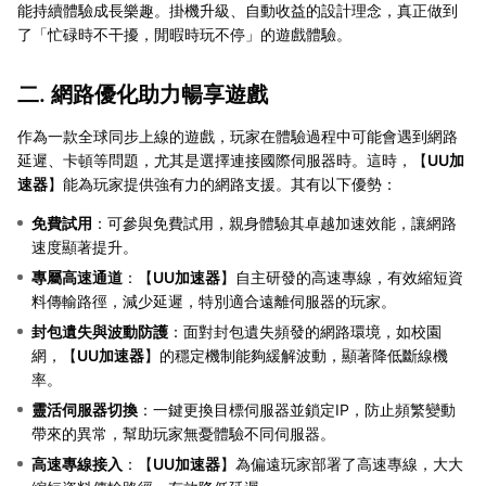
能持續體驗成長樂趣。掛機升級、自動收益的設計理念，真正做到
了「忙碌時不干擾，閒暇時玩不停」的遊戲體驗。
二. 網路優化助力暢享遊戲
作為一款全球同步上線的遊戲，玩家在體驗過程中可能會遇到網路
延遲、卡頓等問題，尤其是選擇連接國際伺服器時。這時，【
UU加
速器
】能為玩家提供強有力的網路支援。其有以下優勢：
免費試用
：可參與免費試用，親身體驗其卓越加速效能，讓網路
速度顯著提升。
專屬高速通道
：【
UU加速器
】自主研發的高速專線，有效縮短資
料傳輸路徑，減少延遲，特別適合遠離伺服器的玩家。
封包遺失與波動防護
：面對封包遺失頻發的網路環境，如校園
網，【
UU加速器
】的穩定機制能夠緩解波動，顯著降低斷線機
率。
靈活伺服器切換
：一鍵更換目標伺服器並鎖定IP，防止頻繁變動
帶來的異常，幫助玩家無憂體驗不同伺服器。
高速專線接入
：【
UU加速器
】為偏遠玩家部署了高速專線，大大