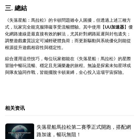
三. 總結
《失落星船：馬拉松》的卡頓問題雖令人困擾，但透過上述三種方
式，玩家完全能克服障礙享受流暢體驗。其中使用【
UU加速器
】優
化網路連線是最直接有效的解法，尤其針對網路延遲與封包遺失；
調整遊戲畫質設定可減輕硬體負荷；而更新驅動與系統優化則能從
根源提升遊戲相容性與穩定性。
綜合運用這些技巧，每位玩家都能在《失落星船：馬拉松》的星際
冒險中暢玩流暢、穩定且充滿樂趣的旅程。無論是探索未知星球或
與隊友協同作戰，皆能擺脫卡頓束縛，全心投入這場宇宙探險。
相关资讯
失落星船馬拉松第二賽季正式開跑，搭配網
路加速，暢玩無阻！