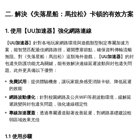
二. 解決《失落星船：馬拉松》卡頓的有效方案
1. 使用【
UU加速器
】強化網路連線
【
UU加速器
】針對各地玩家網路環境與遊戲類型制定專屬加速方
案，能智慧匹配最佳網路路徑，避開壅塞節點，確保資料傳輸流暢
無阻。對《失落星船：馬拉松》這類海外遊戲，【
UU加速器
】的封
包遺失防護功能尤為關鍵，能有效解決連線延遲波動與封包遺失問
題。此外更具備以下優勢：
免費試用
：提供體驗機會，讓玩家親身感受消除卡頓、降低延遲
的效能
網路波動優化
：針對校園網路及公共WiFi等易波動環境，緩解延
遲跳變與封包遺失問題，強化連線穩定性
專線加速覆蓋
：透過專屬通道顯著改善延遲，對網路基礎建設較
弱區域效果尤佳
1.1 使用步驟