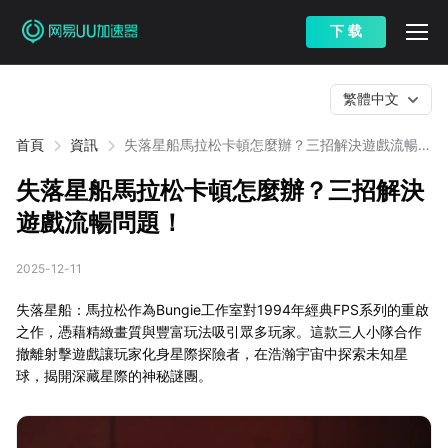
下 载
繁體中文
首頁
資訊
失落星船馬拉松卡頓怎麼辦？三招解決遊戲流暢問
題！
失落星船馬拉松卡頓怎麼辦？三招解決
遊戲流暢問題！
2025-12-11
失落星船：馬拉松作為Bungie工作室對1994年經典FPS系列的重啟
之作，憑藉精緻畫質與豐富玩法吸引眾多玩家。這款三人小隊合作
撤離射擊遊戲讓玩家化身星際探險者，在浩瀚宇宙中探索未知星
球，揭開深藏星際的神秘謎團。