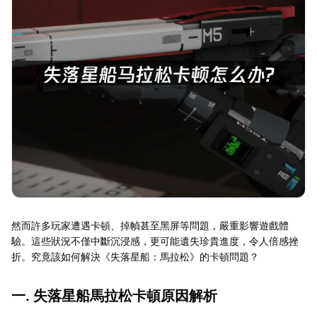
然而許多玩家遭遇卡頓、掉幀甚至黑屏等問題，嚴重影響遊戲體
驗。這些狀況不僅中斷沉浸感，更可能遺失珍貴進度，令人倍感挫
折。究竟該如何解決《失落星船：馬拉松》的卡頓問題？
一. 失落星船馬拉松卡頓原因解析