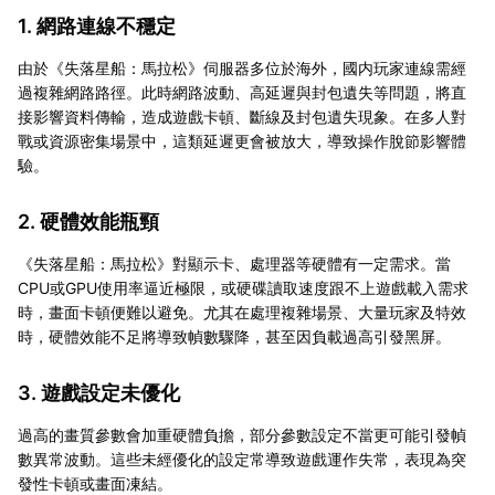
1. 網路連線不穩定
由於《失落星船：馬拉松》伺服器多位於海外，國内玩家連線需經
過複雜網路路徑。此時網路波動、高延遲與封包遺失等問題，將直
接影響資料傳輸，造成遊戲卡頓、斷線及封包遺失現象。在多人對
戰或資源密集場景中，這類延遲更會被放大，導致操作脫節影響體
驗。
2. 硬體效能瓶頸
《失落星船：馬拉松》對顯示卡、處理器等硬體有一定需求。當
CPU或GPU使用率逼近極限，或硬碟讀取速度跟不上遊戲載入需求
時，畫面卡頓便難以避免。尤其在處理複雜場景、大量玩家及特效
時，硬體效能不足將導致幀數驟降，甚至因負載過高引發黑屏。
3. 遊戲設定未優化
過高的畫質參數會加重硬體負擔，部分參數設定不當更可能引發幀
數異常波動。這些未經優化的設定常導致遊戲運作失常，表現為突
發性卡頓或畫面凍結。