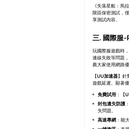
《失落星船：馬拉
限區保密測試，僅
享測試內容。
三. 國際服
玩國際服遊戲時
連線失敗等問題，
薦大家使用網路
【
UU加速器
】針
遊戲延遲。顯著
免費試用
：【
封包遺失防護
失問題。
高速專網
：能
一鍵換區
：支