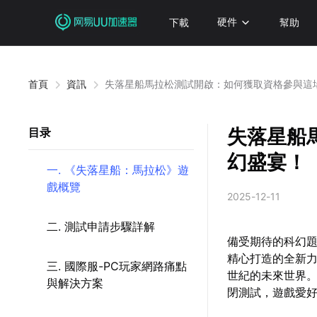
下載
硬件
幫助
首頁
資訊
失落星船馬拉松測試開啟：如何獲取資格參與這
失落星船
目录
幻盛宴！
一. 《失落星船：馬拉松》遊
戲概覽
2025-12-11
二. 測試申請步驟詳解
備受期待的科幻題
精心打造的全新力
三. 國際服-PC玩家網路痛點
世紀的未來世界。
與解決方案
閉測試，遊戲愛