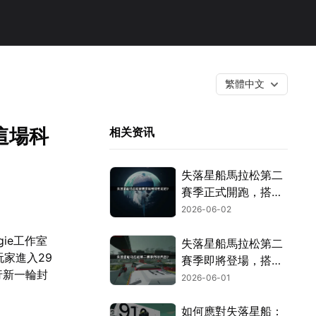
繁體中文
這場科
相关资讯
失落星船馬拉松第二
賽季正式開跑，搭配
網路加速，暢玩無
2026-06-02
阻！
ie工作室
失落星船馬拉松第二
玩家進入29
賽季即將登場，搭配
行新一輪封
UU加速器，就能體
2026-06-01
驗低延遲的順暢暢玩
感受！
如何應對失落星船：