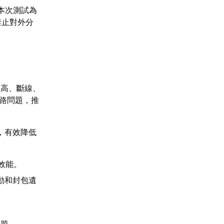
 本次測試為
禁止對外分
遲高、斷線、
網路問題，推
，有效降低
效能。
動和封包遺
問題。