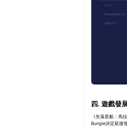
四. 遊戲發
《失落星船：馬拉
Bungie決定