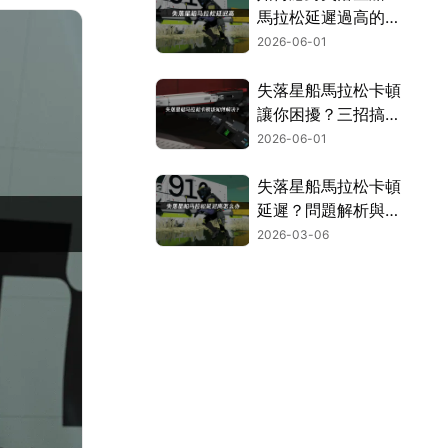
馬拉松延遲過高的煩
惱？
2026-06-01
失落星船馬拉松卡頓
讓你困擾？三招搞定
天倉五IV撤離模式，
2026-06-01
流暢體驗不中斷！
失落星船馬拉松卡頓
延遲？問題解析與解
決方案全攻略！
2026-03-06