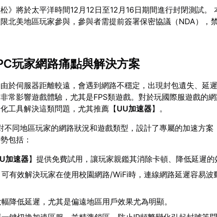
松》將於太平洋時間12月12日至12月16日期間進行封閉測試。
限北美地區玩家參與，參與者需提前簽署保密協議（NDA），
-PC玩家網路痛點與解決方案
，由於伺服器距離較遠，會遇到網路不穩定，出現封包遺失、延
非常影響遊戲體驗，尤其是FPS類遊戲。對於玩國際服遊戲的
優化工具解決這類問題，尤其推薦【
UU加速器
】。
對不同地區玩家的網路狀況和遊戲類型，設計了專屬的加速方案
優勢包括：
UU加速器
】提供免費試用，讓玩家親鑑其消除卡頓、降低延遲的
：可有效解決玩家在使用校園網路/WiFi時，連線網路延遲容易波
大幅降低延遲，尤其是偏遠地區用戶效果尤為明顯。
援一鍵切換加速區服，並精準鎖區，防止IP頻繁變化引起封號等