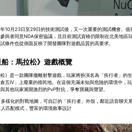
年10月23日至29日的技術測試後，又一次重要的測試機會。值
參與者同意NDA保密協議，且目前測試資格仍限制在北美地區
測試條件也從側面反映了開發團隊對遊戲品質的高要求。
落星船：馬拉松》遊戲概覽
拉松》是一款團隊撤離射擊遊戲，玩家將扮演名為「疾行者」的
倉五IV」上廢棄的殖民地。在這個充滿未知與危險的環境中，
與其他玩家展開激烈的PvP對抗，爭奪寶藏與聲望。
：多樣化的對戰地圖，可自訂的「疾行者」外殼，鄰近語音聊天
單人匹配模式，豐富的環境敘事設計