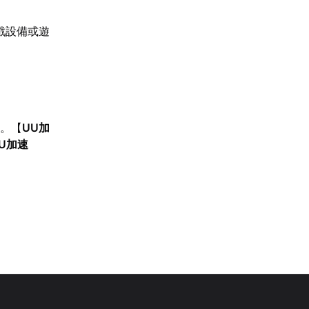
戲設備或遊
礎。【
UU加
U加速
。