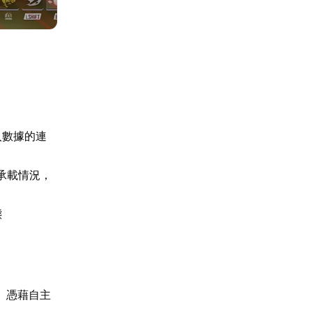
入數據的連
寬承載情況，
態
】憑藉自主