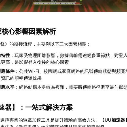
適應核心影響因素解析
爭鋒》的銜接流程，主要與以下三大因素相關：
輸特性
：玩家受物理距離影響，數據傳輸需途經多重節點，對登
求更高，是影響登入銜接的核心因素
適應條件
：公共Wi-Fi、校園網或家庭網路的訊號傳輸狀態與頻
證資訊的順暢傳遞效果
適應水平
：網路結構本身較為複雜，需要將傳輸路徑調至最佳狀
速器
】：一站式解決方案
，選擇專業的遊戲加速工具是提升體驗的高效方法。【
UU加速器
，專注為《漫威爭鋒》玩家帶來極速且穩定的加速服務。