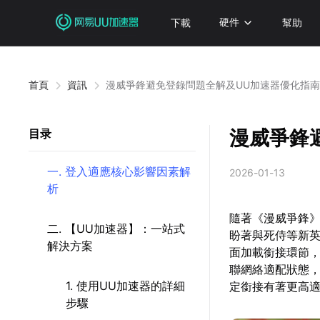
下載
硬件
幫助
首頁
資訊
漫威爭鋒避免登錄問題全解及UU加速器優化指
漫威爭鋒
目录
一. 登入適應核心影響因素解
2026-01-13
析
隨著《漫威爭鋒》
二. 【UU加速器】：一站式
盼著與死侍等新
解決方案
面加載銜接環節
聯網絡適配狀態
1. 使用UU加速器的詳細
定銜接有著更高
步驟