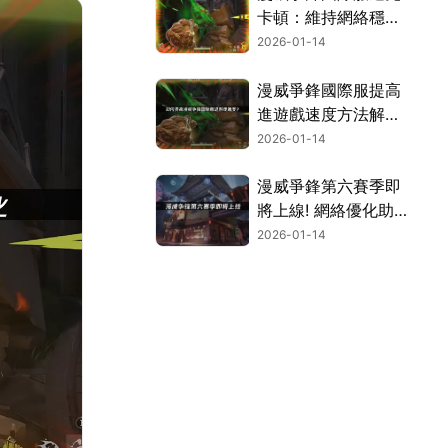
卡頓：維持網絡穩
定，暢快對決！
2026-01-14
漫威爭鋒國際服提高
進遊戲速度方法解
析！
2026-01-14
漫威爭鋒第六賽季即
將上線! 網絡優化助
力暢玩新英雄！
2026-01-14