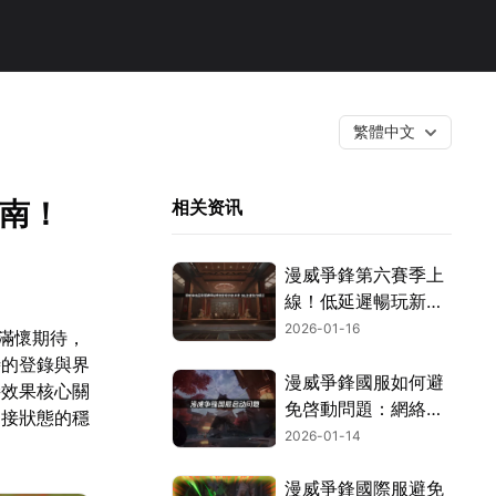
繁體中文
指南！
相关资讯
漫威爭鋒第六賽季上
線！低延遲暢玩新賽
季！
2026-01-16
家滿懷期待，
時的登錄與界
漫威爭鋒國服如何避
接效果核心關
免啓動問題：網絡優
連接狀態的穩
化指南！
2026-01-14
漫威爭鋒國際服避免