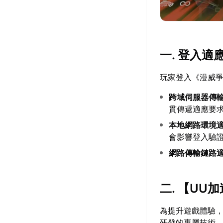
一. 登入
玩家登入《漫威
跨域伺服器傳
貫傳遞適應要
本地網路環境
會影響登入驗
網路傳輸鏈路
二. 【
UU加
為提升遊戲體驗
研發的專屬技術