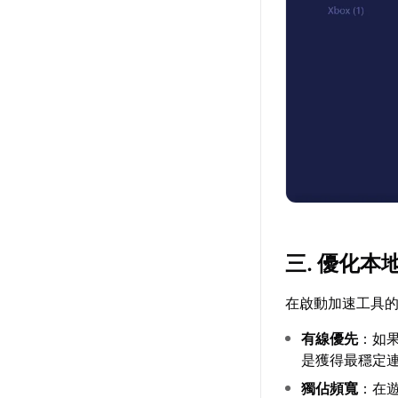
三. 優化本
在啟動加速工具
有線優先
：如
是獲得最穩定
獨佔頻寬
：在