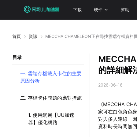
下載
硬件
幫助
首頁
資訊
MECCHA CHAMELEON正在尋找雲端存檔資
MECCH
目录
的詳細解
一. 雲端存檔載入卡住的主要
原因分析
2026-06-16
二. 存檔卡住問題的應對措施
《MECCHA 
家可在白色角色
1. 使用網易【UU加速
對與多人連線，
器】優化網路
資料時長時間無