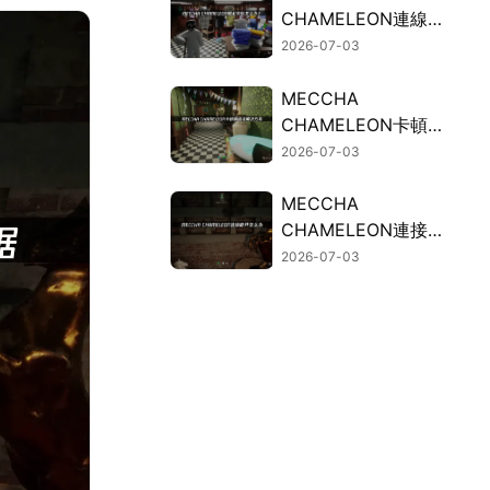
CHAMELEON連線失
敗的常見因素與有效
2026-07-03
解決方案！
MECCHA
CHAMELEON卡頓？
連線斷線問題的解決
2026-07-03
方法總整理！
MECCHA
CHAMELEON連接斷
開？UU加速器免費
2026-07-03
試用穩定連接！