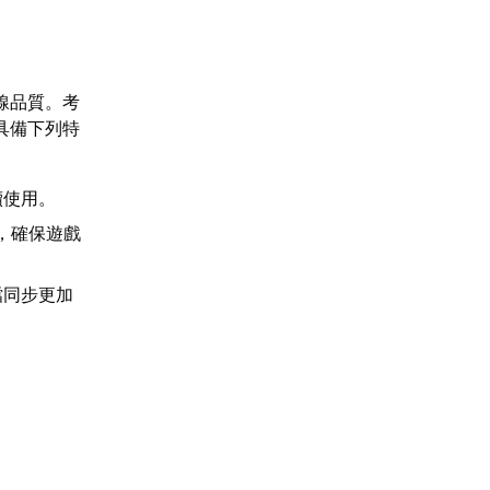
線品質。考
具備下列特
續使用。
象，確保遊戲
檔同步更加