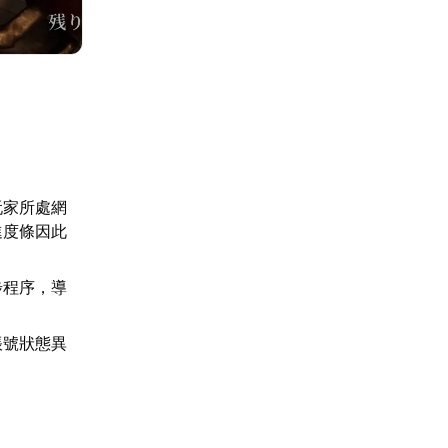
玩家所處網
進度條因此
步程序，導
帳號狀態異