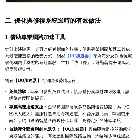
二. 優化與修復系統逾時的有效做法
1. 借助專業網路加速工具
針對上述隱患，尤其是網路層面的瓶頸，借助專業網路加速工具成
為最便捷直接的改善方式。網易
【
UU加速器
】
專為海外及異地玩家
優化國内手機遊戲連線體驗，主打「快且穩」，能顯著提升遊戲流
暢度與穩定性。
網易【
UU加速器
】的關鍵優勢體現在：
免費體驗
：玩家可參與免費試用，親身體驗其卓越加速效能，讓
網路速度即刻提升。
專屬高速通道支援
：全球範圍部署眾多節點與優質線路，為《怪
物獵人旅人》國服打造專用資料通道。不論身處北美、歐洲或東
南亞，均可透過智慧路由獲得低延遲、高穩定性的連線環境。
自動優化延遲與封包遺失
：【
UU加速器
】具備即時監控並動態切
換最佳路徑的能力，有效應對國際線路波動，大幅減少高延遲及