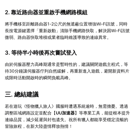
2. 靠近路由器並重啟手機網路模組
將手機移至距離路由器1-2公尺的無遮蔽位置增強Wi-Fi訊號，同時
長按電源鍵選擇「重新啟動」清除手機網路快取，解決因Wi-Fi訊號
微弱、路由器快取堆積或業者臨時維護導致的連線異常。
3. 等待半小時後再次嘗試登入
由於伺服器壓力高峰期通常是暫時性的，建議關閉遊戲主程式，等
待30分鐘讓伺服器佇列自然緩解，再重新進入遊戲，避開新資料片
或限時活動開啟時的瞬間負載高峰。
三. 總結建議
若在遊玩《怪物獵人旅人》國服時遭遇系統逾時，無需擔憂。透過
調整區域網路設定並配合【
UU加速器
】等專業工具，能從根本提升
連線品質，減少延遲與封包遺失。祝所有獵人都能享受穩定流暢的
冒險旅程，在新大陸盡情釋放熱情！