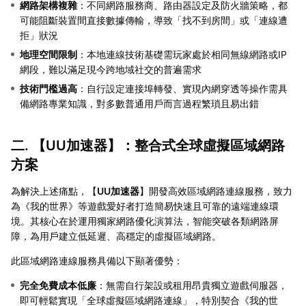
網路架構複雜
：不同網路服務商、路由器設定及防火牆策略，都
可能阻斷裝置間直接數據傳輸，導致「找不到房間」或「連線遭
拒」狀況
地理空間限制
：本地連線技術基礎需玩家處於相同無線網路或IP
網段，難以滿足現今跨地域社交的普遍需求
技術門檻過高
：自行設定連接埠轉發、實現內網穿透等操作需具
備網路專業知識，對多數普通用戶而言過程繁瑣且易出錯
二. 【
UU加速器
】：整合式全球虛擬區域網路
方案
為解決上述痛點，【
UU加速器
】開發高效區域網路連線服務，致力
為《我的世界》等遊戲愛好者打造簡易快速且可靠的遠端連線環
境。其核心在於運用獨家網路優化演算法，智能突破各類網路屏
障，為用戶建立低延遲、高穩定的虛擬區域網路。
此區域網路連線服務具備以下顯著優勢：
完全免費成本低廉
：無需自行架設或租用昂貴獨立遊戲伺服器，
即可輕鬆實現「全球虛擬區域網路連線」，特別契合《我的世