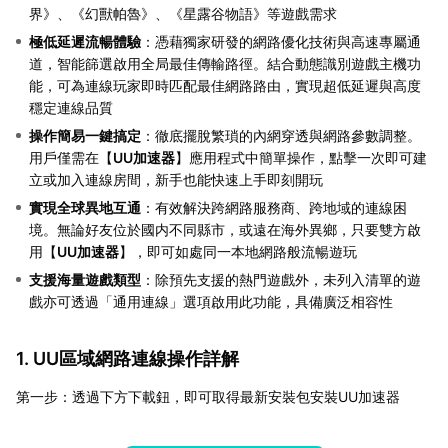
界》、《幻獸帕魯》、《星露谷物語》等遊戲需求
極低延遲流暢體驗
：憑藉獨家研發的網路優化技術與高速專屬通
道，智能篩選啟用全局最佳傳輸路徑。結合動態識別遊戲主機功
能，可為連線玩家即時匹配最佳網路路由，實現超低延遲與高度
穩定連線品質
操作簡易一鍵搞定
：徹底擺脫繁瑣的內網穿透與網路參數調整。
用戶僅需在【
UU加速器
】應用程式中簡單操作，點擊一次即可建
立或加入連線房間，新手也能快速上手即刻開玩
實現全球異地互通
：有效解決跨網路服務商、跨地域的連線困
境。無論好友位於國内不同縣市，或遠在海外異鄉，只要雙方啟
用【
UU加速器
】，即可如處同一本地網路般流暢遊玩
支援海量遊戲類型
：除預先支援的熱門遊戲外，未列入清單的遊
戲亦可透過「通用連線」選項啟用此功能，具備廣泛相容性
1. UU區域網路連線操作詳解
第一步：透過下方下載鈕，即可取得最新安裝包安裝UU加速器