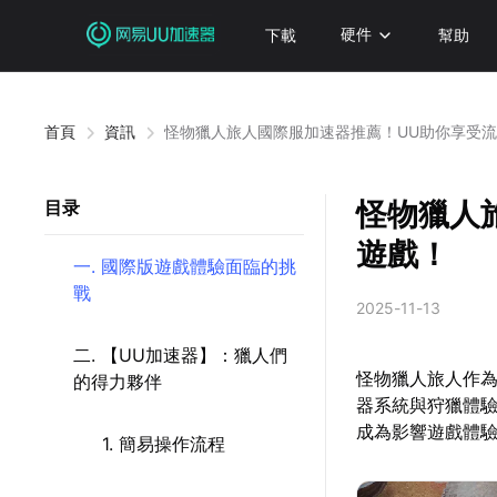
下載
硬件
幫助
首頁
資訊
怪物獵人旅人國際服加速器推薦！UU助你享受
怪物獵人
目录
遊戲！
一. 國際版遊戲體驗面臨的挑
戰
2025-11-13
二. 【UU加速器】：獵人們
怪物獵人旅人作
的得力夥伴
器系統與狩獵體
成為影響遊戲體
1. 簡易操作流程