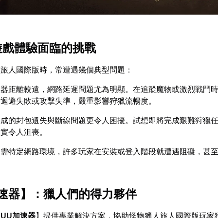
版遊戲體驗面臨的挑戰
人旅人國際版時，常遭遇幾個典型問題：
服器距離較遠，網路延遲問題尤為明顯。在追蹤魔物或激烈戰鬥
致迴避失敗或攻擊失準，嚴重影響狩獵流暢度。
造成的封包遺失與斷線問題更令人困擾。試想即將完成艱難狩獵
確實令人沮喪。
常需特定網路環境，許多玩家在安裝或登入階段就遭遇阻礙，甚
速器
】：獵人們的得力夥伴
【
UU加速器
】提供專業解決方案，協助怪物獵人旅人國際版玩家