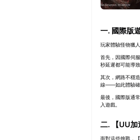
一. 國際
玩家體驗怪物獵
首先，因國際伺
秒延遲都可能導
其次，網路不穩
線——如此體驗
最後，國際版通
入遊戲。
二. 【
UU加
面對這些挑戰，