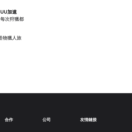
【
UU加速
讓每次狩獵都
怪物獵人旅
合作
公司
友情鏈接