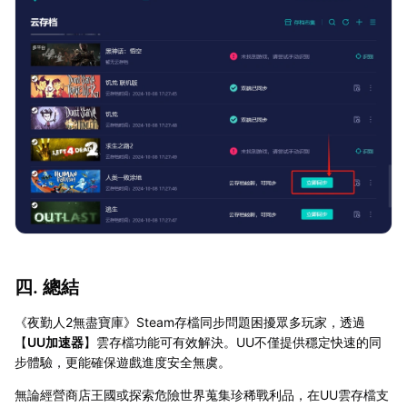
四. 總結
《夜勤人2無盡寶庫》Steam存檔同步問題困擾眾多玩家，透過
【
UU加速器
】雲存檔功能可有效解決。UU不僅提供穩定快速的同
步體驗，更能確保遊戲進度安全無虞。
無論經營商店王國或探索危險世界蒐集珍稀戰利品，在UU雲存檔支