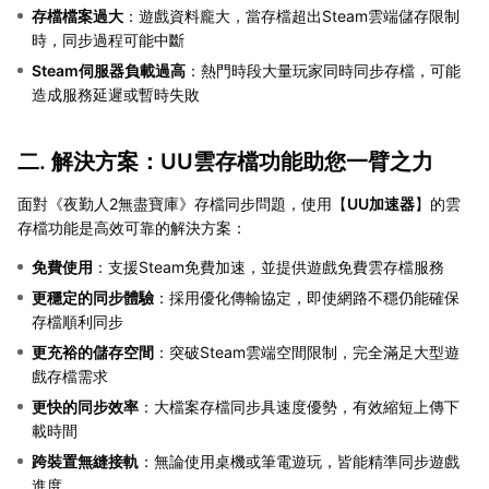
存檔檔案過大
：遊戲資料龐大，當存檔超出Steam雲端儲存限制
時，同步過程可能中斷
Steam伺服器負載過高
：熱門時段大量玩家同時同步存檔，可能
造成服務延遲或暫時失敗
二. 解決方案：UU雲存檔功能助您一臂之力
面對《夜勤人2無盡寶庫》存檔同步問題，使用【
UU加速器
】的雲
存檔功能是高效可靠的解決方案：
免費使用
：支援Steam免費加速，並提供遊戲免費雲存檔服務
更穩定的同步體驗
：採用優化傳輸協定，即使網路不穩仍能確保
存檔順利同步
更充裕的儲存空間
：突破Steam雲端空間限制，完全滿足大型遊
戲存檔需求
更快的同步效率
：大檔案存檔同步具速度優勢，有效縮短上傳下
載時間
跨裝置無縫接軌
：無論使用桌機或筆電遊玩，皆能精準同步遊戲
進度