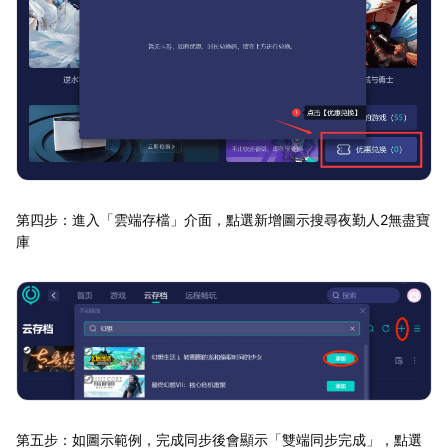
第四步：進入「雲端存檔」介面，點選新增圖示搜尋夜勤人2無盡寶
庫
第五步：如圖示範例，完成同步後會顯示「雙端同步完成」，點選