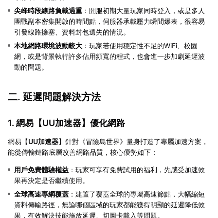
尖峰時段線路負載過重
：開服初期大量玩家同時登入，或是多人
團戰副本密集開啟的時間點，伺服器承載壓力瞬間爆表，很容易
引發線路擁塞、資料封包遺失的情況。
本地網路環境波動較大
：玩家若使用穩定性不足的WiFi、校園
網，或是背景執行許多佔用頻寬的程式，也會進一步加劇延遲波
動的問題。
二. 延遲問題解決方法
1. 網易【
UU加速器
】優化網路
網易【
UU加速器
】針對《冒險島世界》量身打造了專屬加速方案，
能從傳輸鏈路底層改善網路品質，核心優勢如下：
用戶免費體驗權益
：玩家可享有免費試用的福利，先感受加速效
果再決定是否繼續使用。
全球高速專網覆蓋
：建置了覆蓋全球的專屬高速節點，大幅縮短
資料傳輸路徑，無論哪個區域的玩家都能獲得明顯的延遲降低效
果，有效解決技能施放延遲、切圖卡載入等問題。