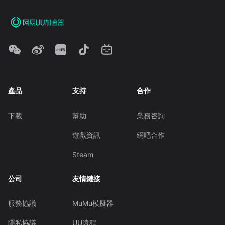
產品
支持
合作
下載
幫助
業務咨詢
遊戲資訊
網吧合作
Steam
公司
友情鏈接
服務協議
MuMu模擬器
隱私協議
UU遠程