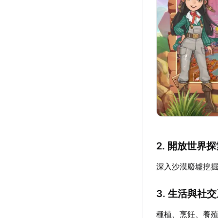
2. 開放世界
深入沙漠廢墟挖
3. 生活與社
種植、烹飪、養殖