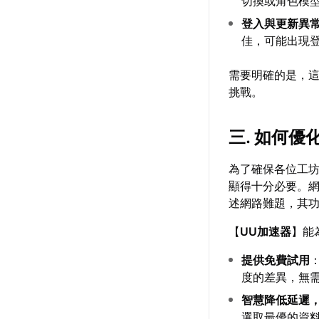
切換或角色模
登入與更新異
佳，可能出現
需要明確的是，
挑戰。
三. 如何
為了確保各位工
顯得十分必要。
述網路難題，其
【
UU加速器
】能
提供免費試用
度的差異，無
智慧降低延遲
選取最優的資