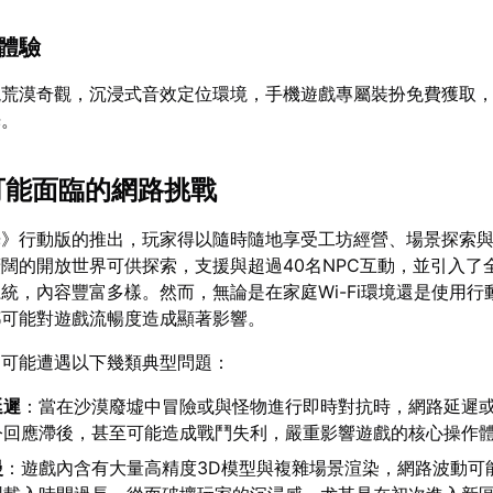
節體驗
現荒漠奇觀，沉浸式音效定位環境，手機遊戲專屬裝扮免費獲取
光。
版可能面臨的網路挑戰
光》行動版的推出，玩家得以隨時隨地享受工坊經營、場景探索
闊的開放世界可供探索，支援與超過40名NPC互動，並引入了
統，內容豐富多樣。然而，無論是在家庭Wi-Fi環境還是使用行
都可能對遊戲流暢度造成顯著影響。
中可能遭遇以下幾類典型問題：
延遲
：當在沙漠廢墟中冒險或與怪物進行即時對抗時，網路延遲
令回應滯後，甚至可能造成戰鬥失利，嚴重影響遊戲的核心操作
慢
：遊戲內含有大量高精度3D模型與複雜場景渲染，網路波動可