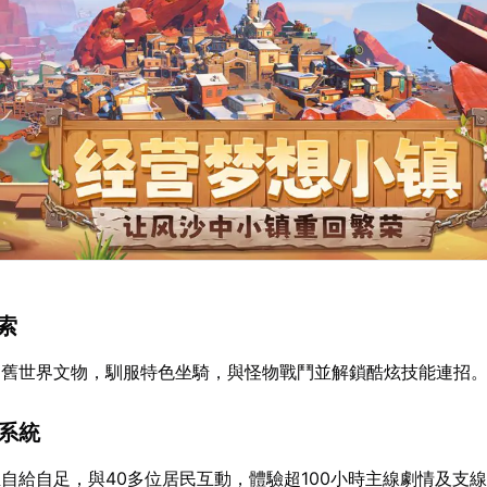
探索
掘舊世界文物，馴服特色坐騎，與怪物戰鬥並解鎖酷炫技能連招
交系統
自給自足，與40多位居民互動，體驗超100小時主線劇情及支