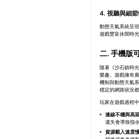
4. 視聽與細
動態天氣系統呈
遊戲豐富休閒時
二. 手機
隨著《沙石鎮時
樂趣。遊戲擁有廣
機制與動態天氣系
穩定的網路狀況
玩家在遊戲過程
連線不穩與高
遺失會導致指
資源載入速度