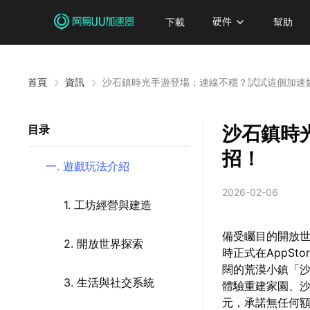
下載
硬件
幫助
首頁
資訊
沙石鎮時光手遊登場：連線不穩？試試這個加速
沙石鎮時
目录
招！
一. 遊戲玩法介紹
2026-02-06
1. 工坊經營與建造
備受矚目的開放世
2. 開放世界探索
時正式在AppS
闊的荒漠小鎮「
3. 生活與社交系統
體驗重建家園、沙
元，承諾無任何額