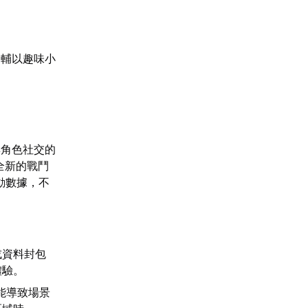
，輔以趣味小
與角色社交的
全新的戰鬥
動數據，不
或資料封包
體驗。
能導致場景