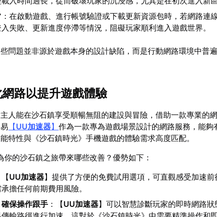
型載入時間過長，從而破壞玩家的沉浸感，尤其是在初次進入新
常
：在啟動遊戲、進行帳號驗證或下載更新資源包時，若網路連
登入失敗、更新進度停滯等情況，阻礙玩家順利進入遊戲世界。
這些問題並非源於遊戲本身的設計缺陷，而是行動網路環境中普
優化網路以提升遊戲體驗
坊主人能在沙石鎮享受順暢無阻的建設與冒險，借助一款專業的
網易
【
UU加速器
】
作為一款專為遊戲場景設計的網路服務，能夠
功能特性與《沙石鎮時光》手機遊戲的體驗需求高度匹配。
為你的沙石鎮之旅帶來哪些改善？優勢如下：
：【
UU加速器
】提供了方便的免費試用選項，可直觀感受加速前
需承擔任何前期費用風險。
，確保操作跟手
：【
UU加速器
】可以智慧診斷玩家的即時網路狀
料傳輸路徑進行加速。這對於《沙石鎮時光》中需要精準操作和