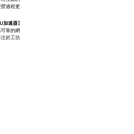
經營過程更
UU加速器
】
高可靠的網
專注於工坊