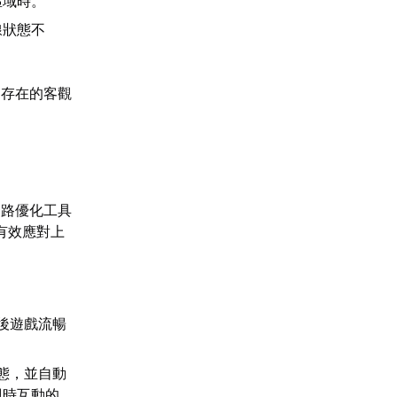
區域時。
線狀態不
遍存在的客觀
網路優化工具
有效應對上
後遊戲流暢
態，並自動
即時互動的